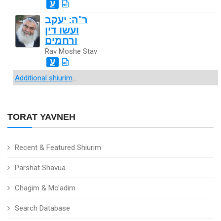
ע
ר"ה: יעקב
ועשו דין
ורחמים
Rav Moshe Stav
ע
Additional shiurim
...
TORAT YAVNEH
Recent & Featured Shiurim
Parshat Shavua
Chagim & Mo'adim
Search Database