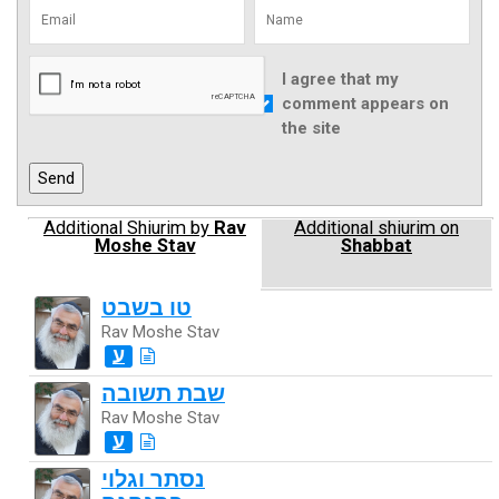
I agree that my
comment appears on
the site
Additional Shiurim by
Rav
Additional shiurim on
Moshe Stav
Shabbat
טו בשבט
Rav Moshe Stav
ע
שבת תשובה
Rav Moshe Stav
ע
נסתר וגלוי