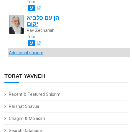
Tubi
ע
הן עם כלביא
יקום
Rav Zechariah
Tubi
ע
Additional shiurim
...
TORAT YAVNEH
Recent & Featured Shiurim
Parshat Shavua
Chagim & Mo'adim
Search Database