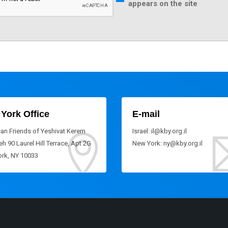
appears on the site
York Office
E-mail
an Friends of Yeshivat Kerem
Israel: il@kby.org.il
h 90 Laurel Hill Terrace, Apt 2G
New York: ny@kby.org.il
rk, NY 10033