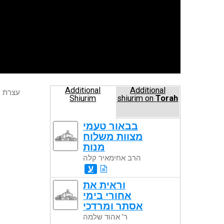
Additional
Additional
עצרת )
Shiurim
shiurim on
Torah
בבאור טעמי
מצוות משלוח
מנות
הרב אחימאיר קלה
ע
וראית את
אחורי בימי
אסתר ומרדכי
ר' אהוד שלמה