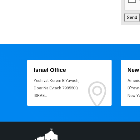
Israel Office
New 
Yeshivat Kerem B'Yavneh,
Americ
Doar Na Evtach 7985500,
B'Yavne
ISRAEL
New Yo