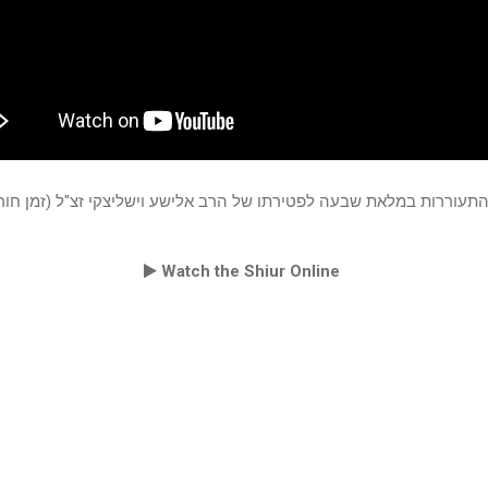
התעוררות במלאת שבעה לפטירתו של הרב אלישע וישליצקי זצ"ל (זמן ח
Watch the Shiur Online