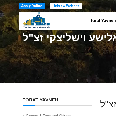
Apply Online
Hebrew Website
Torat Yavneh
ישע וישליצקי זצ"ל
TORAT YAVNEH
צ"ל