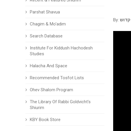
Recent & Featured Shiurim
Parshat Shavua
By:
קדוש
Chagim & Mo'adim
Search Database
Institute For Kiddush Hachodesh
Studies
Halacha And Space
Recommended Tosfot Lists
Ohev Shalom Program
The Library Of Rabbi Goldvicht's
Shiurim
KBY Book Store