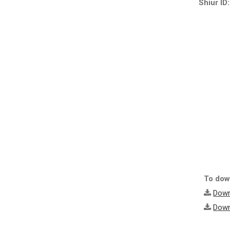
Shiur ID:
To down
Down
Down