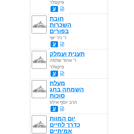
פיקסלר
ע
חובת
השכרות
בפורים
ר' ניר ישי
ע
תענית ועמלק
ר' אהוד שלמה
פיקסלר
ע
מעלת
השמחה בחג
סוכות
הרב יוסף אילוז
ע
יום המוות
כדרך לחיים
אמיתיים