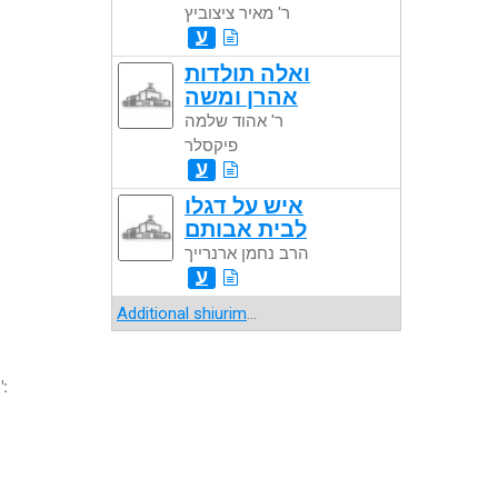
ר' מאיר ציצוביץ
ע
ואלה תולדות
אהרן ומשה
ר' אהוד שלמה
פיקסלר
ע
איש על דגלו
לבית אבותם
הרב נחמן ארנרייך
ע
Additional shiurim
...
":