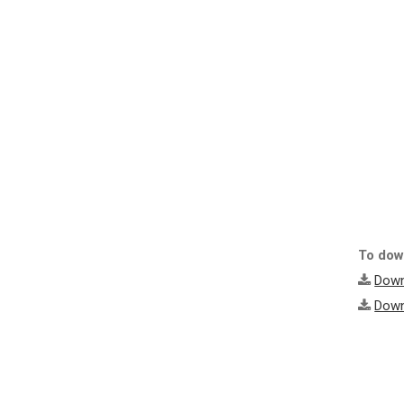
To down
Down
Down