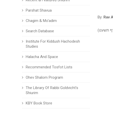
Recent & Featured Shiurim
Parshat Shavua
By:
Rav A
Chagim & Mo'adim
ורף תשעט
Search Database
Institute For Kiddush Hachodesh
Studies
Halacha And Space
Recommended Tosfot Lists
Ohev Shalom Program
The Library Of Rabbi Goldvicht's
Shiurim
KBY Book Store