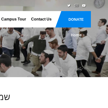
Campus Tour
Contact Us
DONATE
Home
שמואל א 07