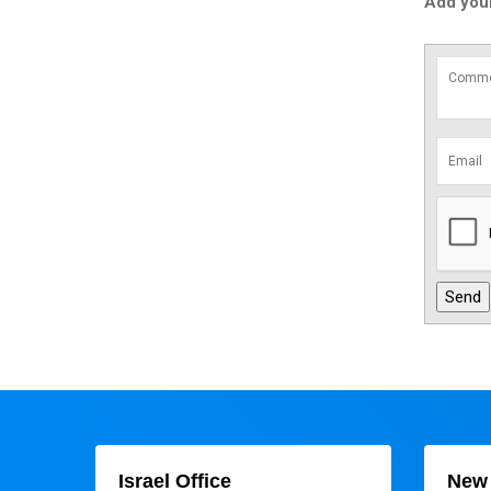
Add you
Israel Office
New 