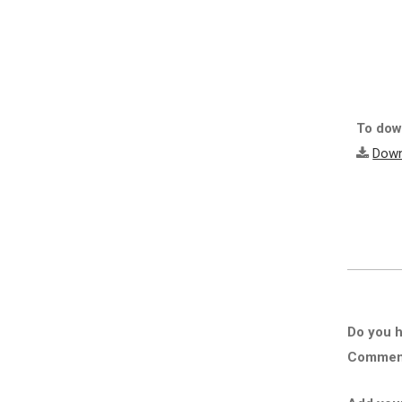
To down
Down
Do you h
Comment 