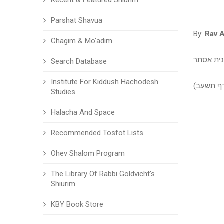
Recent & Featured Shiurim
Parshat Shavua
By:
Rav A
Chagim & Mo'adim
ית אסתר
Search Database
Institute For Kiddush Hachodesh
חורף תשעב
Studies
Halacha And Space
Recommended Tosfot Lists
Ohev Shalom Program
The Library Of Rabbi Goldvicht's
Shiurim
KBY Book Store