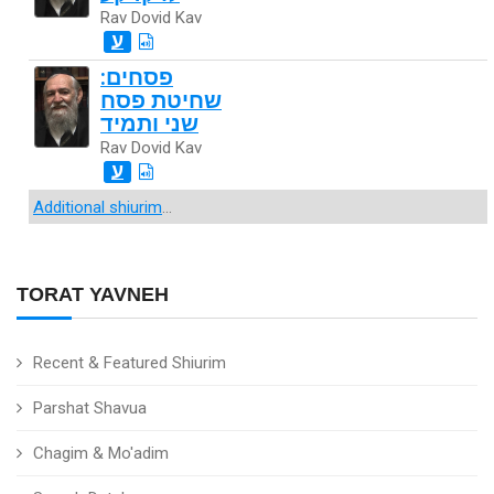
Rav Dovid Kav
ע
פסחים:
שחיטת פסח
שני ותמיד
Rav Dovid Kav
ע
Additional shiurim
...
TORAT YAVNEH
Recent & Featured Shiurim
Parshat Shavua
Chagim & Mo'adim