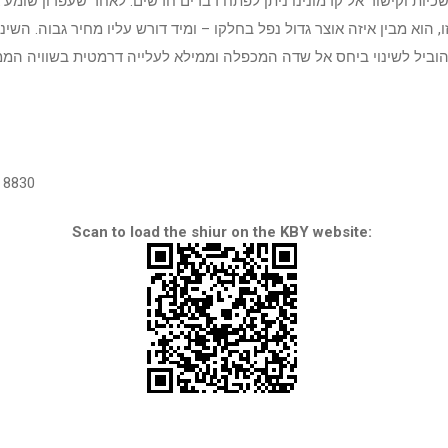
כיות וקישור אל קדמונינו ניתן לפתח דברים חדשים. לאחר שעפרון שומע 
, הוא מבין איזה אוצר גדול נפל בחלקו – ומיד דורש עליו מחיר גבוה. השינו
וביל לשינוי ביחס אל שדה המכפלה וממילא לעלייה דרמטית בשוויה הממו
8830
Scan to load the shiur on the KBY website: