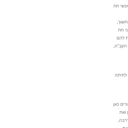
אנשי חת
חשוך,
ני חת
ת להם
 הקב"ה,
לתיתהּ
רים כאן
 ואת
רבה,