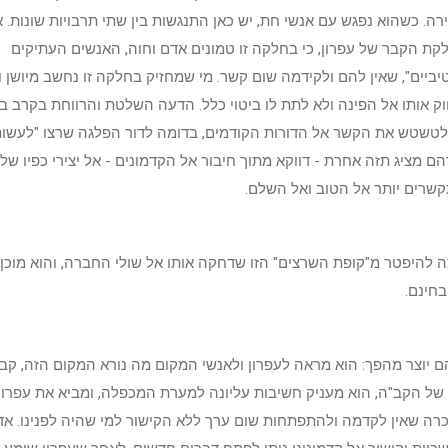
רה. כשהוא נפגש עם אנשי חת, יש כאן התנגשות בין שתי תרבויות שונות. 
קת הקבר של עפרון, כי בחלקה זו טמונים אדם וחוה, האנשים העתיקים
יביים", שאין להם ולקידמה שום קשר. מי שמחזיק בחלקה זו נחשב מיושן ו
וק אותו אל הפינה ולא לתת לו ביטוי כלל. הדעה השלטת והרווחת בקרב ב
לטשטש את הקשר אל הדורות הקודמים, בדומה לדור הפלגה שרצו "לעשו
ם מציג תזה אחרת - דווקא מתוך חיבור אל הקדמונים - אל יצירי כפיו של
קשרים יותר אל הטוב ואל השלם.
ה להיפטר מ"קופת השרצים" הזו שדחקה אותו אל שולי החברה, והוא מוכן 
חינם.
 יוצר מהפך: הוא מראה לעפרון ולאנשי המקום מה נורא המקום הזה, קבו
ו של הקב"ה, הוא מעניק חשיבות עליונה למערת המכפלה, ומביא את עפרון
כרה שאין לקדמה ולהתפתחות שום ערך ללא הקישור למי שהיה לפנינו. אד