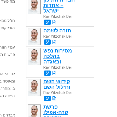
מה פשר ה
– אחדות
ישראל
Rav Yitzchak Dei
חז"ל מבאר
ע
הזדקקותו
תורה לשמה
Rav Yitzchak Dei
ע
עפ"י הזו
מסירות נפש
פרשיה תמ
בהלכה
ובאגדה
Rav Yitzchak Dei
ע
לפי הזוהר
קידוש השם
ומאוסה בע
וחילול השם
בן צוחר",
Rav Yitzchak Dei
הייתה מאו
ע
פרשת
קרח-אפילו
אברהם הע