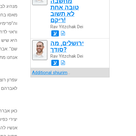
מחשבה
מנהיג לבי
טובה אחת
לא תשוב
מאסו בחל
ריקם!
וה"פרימיט
Rav Yitzchak Dei
וראוי לדח
ע
היא שיש 
ירושלים, מה
סודך?
שם". אברה
Rav Yitzchak Dei
אנחנו מת
ע
Additional shiurim
...
עפרון רוצ
לאברהם ב
כאן אברהם
יצירי כפי
אנשיו לה