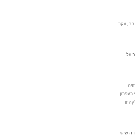
יהם, עקב
ר על
ויה
 בעפרון
קה זו
רה שיש