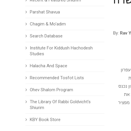
Recent & Featured Shiurim
Parshat Shavua
Chagim & Mo'adim
By:
Rav Y
Search Database
Institute For Kiddush Hachodesh
Studies
Halacha And Space
פרון
Recommended Tosfot Lists
ת
ן נכנס
Ohev Shalom Program
 את
The Library Of Rabbi Goldvicht's
 מפציר
Shiurim
KBY Book Store