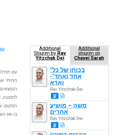
Additional
Additional
iur
Shiurim by
Rav
shiurim on
Yitzchak Dei
Chayei Sarah
"בכוחו של כל
עם תחילת
אחד ואחד"-
החיתי. א
וארא
הנמצאים 
Rav Yitzchak Dei
ע
לתמונה, ו
משה – מושיע
המקום, עפ
אחרים
בו ואז הו
Rav Yitzchak Dei
ע
הבריח התיכון