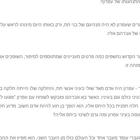
תנהגותו של עפרון?
ים שעפרון לא היה מנהיגם של בני חת, ורק באותו היום מינוהו לראש על
 של אברהם אליו.
הר הקדוש נחשפים כמה פרטים מעניינים שמתווספים לסיפור, השופכים או
והה זו.
 - עפרון היה אדם מאד שוּלי בעיני אנשי חת, והחלקה שלו הייתה חלקה בז
יני כולם וגם בעיניו. כאשר בא אברהם ומבקש לשוחח עם עפרון "ופגעו לי
 חלה תפנית בכל היחס אליו, הוא הופך בִּן רגע להיות אדם חשוב. מדוע חל
סה בעיני עפרון ומה גרם לשינוי ביחס אליה?
ברי עומד מעבר אחד וכל העולם כולו מן העבר השני, הוא מפיץ את ההכ