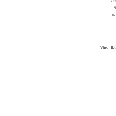
את
י
ני.
Shiur ID: