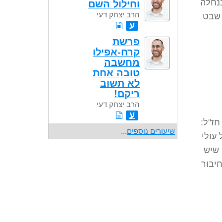
נחלה
וחילול השם
הרב יצחק דעי
 שבט
ע
פרשת
קרח-אפילו
מחשבה
טובה אחת
לא תשוב
ריקם!
הרב יצחק דעי
ע
חז"ל:
שיעורים נוספים
...
עולי
 שיש
יבור