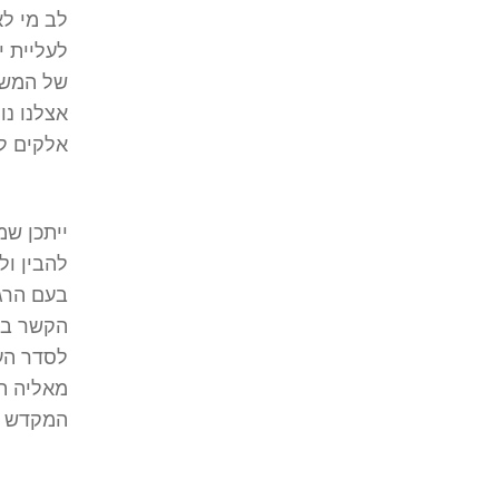
לב מי ל
לעליית י
של המשט
אצלנו נו
אלקים לנ
ייתכן שמ
להבין ול
בעם הרג
הקשר בינ
לסדר העד
מאליה תי
המקדש ב