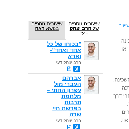
שיעורים נוספים
שיעורים נוספים
יעור
של
הרב יצחק
בנושא
ראה
דעי
ינה
"בכוחו של כל
 או
אחד ואחד"-
וארא
הרב יצחק דעי
ע
אברהם
שכינה,
העברי מול
רכה
עפרון החתי –
רי דרך
מלחמת
תרבות
בפרשת חיי
ים
שרה
את
הרב יצחק דעי
ע