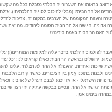
א דואב בראותו את השערורייה הבלתי נסבלת בכל מה שקשור
הודים אל הר הבית? (מבלי להיכנס לסוגיה ההלכתית!). אזלת 
רה והעזות המקוממת של הערבים במקום זה, צריכות להדלי
רה אדומה. הגישה אל הר הבית חסומה ליהודים. מה זאת עשה
ו? האם הר הבית באמת בידינו?!
עבר לפולמוס ההלכתי בדבר עליה למקומות המותרים(!) עלינ
שמוע, ירושלים ובראשה הר הבית כאילו קוראים לנו: "כל עוד א
שת שייכות ואחדות, ההעפלה אל ההר לא תצלח". עלינו להע
ינו ולבנות בתוכנו אֵמון בין הציבורים. כאשר קירוב הלבבות י
יפויות הישראלי - או אז ייכנע לבבם הערל של אויבינו וכאילו
פתח הגישה אל ההר. ונסיים בבקשה עתיקה יהי רצון שייבנה
מהרה בימינו אמן.