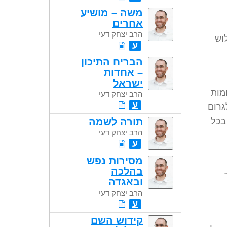
משה – מושיע
אחרים
הרב יצחק דעי
וש
ע
הבריח התיכון
– אחדות
ישראל
מות
הרב יצחק דעי
ע
גרום
בכל
תורה לשמה
הרב יצחק דעי
ע
מסירות נפש
בהלכה
ובאגדה
הרב יצחק דעי
ע
קידוש השם