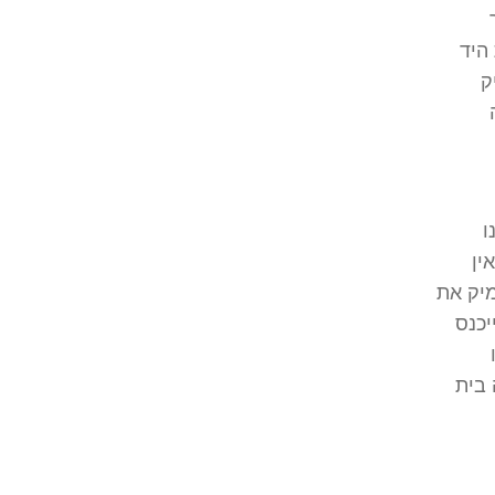
היד
ק
ו
ין
מיק את
יכנס
 בית