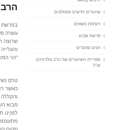
הרב 
שיעורים חדשים ומומלצים
רשימת נושאים
בפרשת הש
עשרה פעמ
פרשת שבוע
שרוצה ה
חגים ומועדים
והעלייה 
"הר המור
ספריית השיעורים של הרב גולדוויכט
זצ"ל
טרם נשיב
כאשר רוצ
והקללה ה
מבוא השמ
לפנינו ת
מתעצמת 
מקום המ