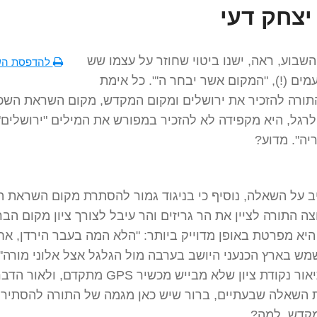
יצחק דעי
בוע, ראה, ישנו ביטוי שחוזר על עצמו שש
להדפסת הש
ים (!), "המקום אשר יבחר ה'". כל אימת
תורה להזכיר את ירושלים ומקום המקדש, מקום השראת השכ
לרגל, היא מקפידה לא להזכיר במפורש את המילים "ירושלים"
יה". מדוע?
 על השאלה, נוסיף כי בניגוד גמור להסתרת מקום השראת ה
ה התורה לציין את הר גריזים והר עיבל לצורך ציון מקום הב
יא מפרטת באופן מדוייק ביותר: "הלא המה בעבר הירדן, אח
ש בארץ הכנעני היושב בערבה מול הגלגל אצל אלוני מורה".
יאור נקודת ציון שלא מבייש מכשיר
GPS
מתקדם, ולאור הדבר
השאלה שבעתיים, ברור שיש כאן מגמה של התורה להסתיר 
קדש. למה?