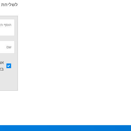
לשליחת ש
אנ
בא