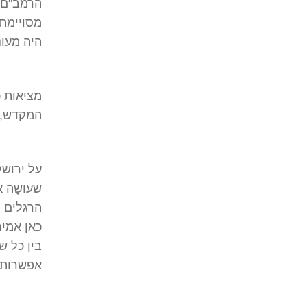
הרמב"ם 
מסויימת
היה מעונ
מציאות כ
המקדש, ו
על ירושל
שעושָה א
הרגלים נ
כאן אמיר
בין כל ש
אפשרות ל