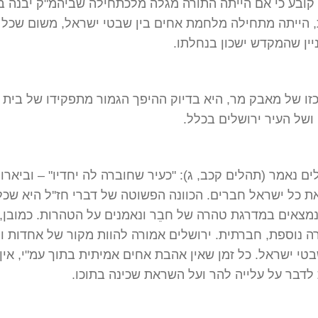
קובע כי אם הייתה התורה מגלה מלכתחילה שביהמ"ק יבנה ב
, הייתה מתחילה מלחמת אחים בין שבטי ישראל, משום שכל
יין שהמקדש ישכון בנחלתו.
זו של מאבק מר, היא בדיוק ההיפך הגמור מתפקידו של בית
של העיר ירושלים בכלל.
ים נאמר (תהלים קכב, ג): "כעיר שחוברה לה יחדיו" – וביארו 
ת כל ישראל חברים. הכוונה הפשוטה של דברי חז''ל היא שכל 
מצאים במדרגת טהרה של חבֵר ונאמנים על הטהרות. כמובן,
ה נוספת, חברתית. ירושלים אמורה להוות מקור של אחדות וח
בטי ישראל. כל זמן שאין אהבת אחים אמיתית בתוך עמ"י, אין
דבר על עלייה להר ועל השראת שכינה בתוכו.