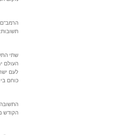
הרמב"ם, 
תשובות:
שתי התש
העולם יר
לעם ישר
כוחם ביו
התשובה ה
הקודש מצ