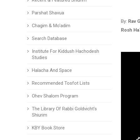
Recent & Featured Shiurim
Parshat Shavua
By:
Rav G
Chagim & Mo'adim
Rosh Ha
Search Database
Institute For Kiddush Hachodesh
Studies
Halacha And Space
Recommended Tosfot Lists
Ohev Shalom Program
The Library Of Rabbi Goldvicht's
Shiurim
KBY Book Store