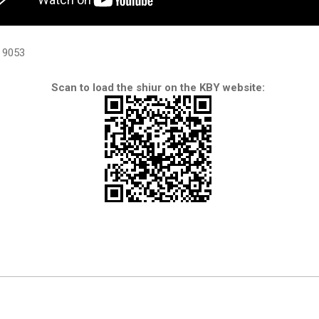
9053
Scan to load the shiur on the KBY website: