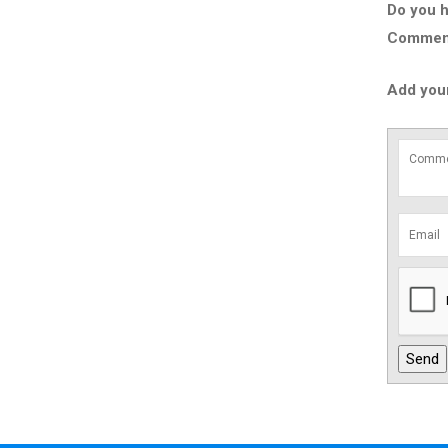
Do you h
Comment 
Add you