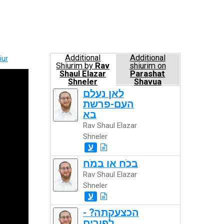
Additional
Additional
iur
Shiurim by
Rav
shiurim on
Shaul Elazar
Parashat
Shneler
Shavua
לאן נעלם
העם-פרשת
בא
Rav Shaul Elazar
Shneler
ע
בכֹח או במֹח
Rav Shaul Elazar
Shneler
ע
הכצעקתה? -
לפורים