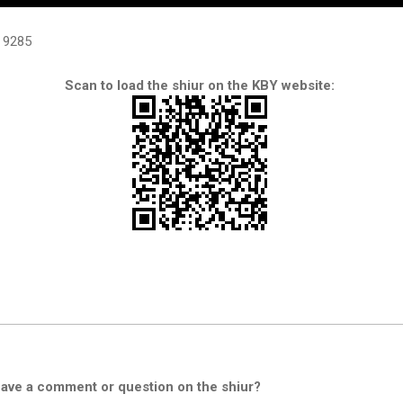
9285
Scan to load the shiur on the KBY website:
ave a comment or question on the shiur?