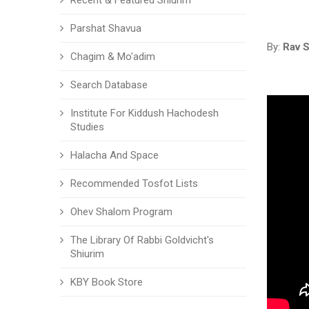
Recent & Featured Shiurim
Parshat Shavua
By:
Rav S
Chagim & Mo'adim
Search Database
Institute For Kiddush Hachodesh
Studies
Halacha And Space
Recommended Tosfot Lists
Ohev Shalom Program
The Library Of Rabbi Goldvicht's
Shiurim
KBY Book Store