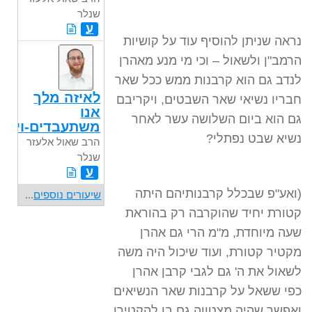
שנלר
ע
נראה שניתן להוסיף עוד על קושיות
הרמב"ן ולשאול – וכי מי מנע מאהרן
לנדב גם הוא קרבנות ממש ככל שאר
לאיזה מלך
חבריו נשיאי שאר השבטים, ויקריבם
אנו
גם הוא ביום השלושה עשר לאחר
משתעבדים-ויגש
נשיא שבט נפתלי?
הרב שאול אלעזר
שנלר
ע
(ואע"פ שבכלל קרבנותיהם היתה
שיעורים נוספים
...
קטורת יחיד שהוקרבה רק בהוראת
שעה מיוחדת, מ"מ הרי גם אהרן
מקטיר קטורת, ועוד שיכול היה משה
לשאול את ה' גם לגבי קרבן אהרן
כפי ששאל על קרבנות שאר הנשיאים
ואפשר שהיה מצטווה גם בו להקטירו