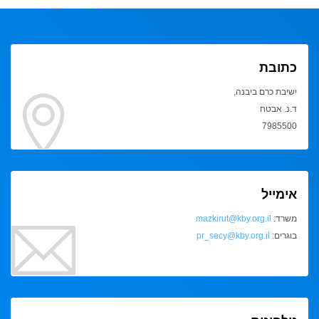
כתובת
ישיבת כרם ביבנה,
ד.נ. אבטח
7985500
אימייל
משרד:
mazkirut@kby.org.il
בוגרים:
pr_secy@kby.org.il