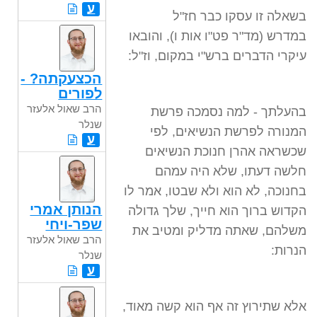
ע
בשאלה זו עסקו כבר חז"ל
במדרש (מד"ר פט"ו אות ו), והובאו
עיקרי הדברים ברש"י במקום, וז"ל:
הכצעקתה? -
לפורים
הרב שאול אלעזר
בהעלתך - למה נסמכה פרשת
שנלר
המנורה לפרשת הנשיאים, לפי
ע
שכשראה אהרן חנוכת הנשיאים
חלשה דעתו, שלא היה עמהם
בחנוכה, לא הוא ולא שבטו, אמר לו
הנותן אמרי
הקדוש ברוך הוא חייך, שלך גדולה
שפר-ויחי
משלהם, שאתה מדליק ומטיב את
הרב שאול אלעזר
הנרות:
שנלר
ע
אלא שתירוץ זה אף הוא קשה מאוד,