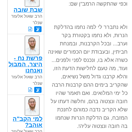
וכפי שהתקשה הרמב"ן שם:
שבת שובה
הרב שאול אלעזר
שנלר
ולא נתברר לי למה נחמו בהדלקת
ע
הנרות, ולא נחמו בקטורת בקר
וערב... ובכל הקרבנות, ובמנחת
חביתין, ובעבודת יום הכפורים שאינה
פרשת נח -
כשרה אלא בו, ונכנס לפני ולפנים...
היצר, המבול
ועוד, מה טעם לחלישות הדעת הזו,
ואנחנו
והלא קרבנו גדול משל נשיאים,
הרב שאול אלעזר
שנלר
שהקריב בימים ההם קרבנות הרבה
ע
כל ימי המלואים. ואם תאמר שהיו
חובה ונצטוה בהם, וחלשה דעתו על
שלא הקריב נדבה כמוהם לחנכת
המזבח, גם הדלקת הנרות שנחמו
למי הקב"ה
אוהב?
בה חובה ונצטוה עליה!.
הרב שאול אלעזר