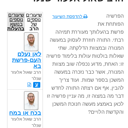
שיעורים
שיעורים
הפרשיה
להדפסת השיעור
נוספים
נוספים
הפותחת את
של
בנושא
הרב
בהעלותך
פרשת בהעלותך מעוררת תמיהה
שאול
אלעזר
רבתי. התורה חוזרת לעסוק במעשה
שנלר
המנורה ובמצוות הדלקתה. שתי
לאן נעלם
שאלות בולטות עולות בלימוד פרשיה
העם-פרשת
זו: האחת, מדוע נכפלה שוב מצוות
בא
המנורה, אשר כבר נזכרה במעשה
הרב שאול אלעזר
שנלר
המשכן בספר שמות. ועוד צריך
ע
להבין, אף אם רצתה התורה לחדש
דבר מה במצוה זו, מה עניין פרשיה זו
לכאן באמצע מעשה חנוכת המשכן
והקדשת הלויים?
בכֹח או במֹח
הרב שאול אלעזר
שנלר