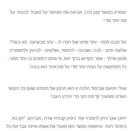
הגמרא במועד קטן (כז.) מביאה את האיסור על האבל לבכות על
מת יותר מדי-
'אל תבכו למת - יותר מדאי ואל תנדו לו - יותר מכשיעור. הא כיצד?
שלשה ימים - לבכי, ושבעה - להספד, ושלשים - לגיהוץ ולתספורת.
מכאן ואילך - אמר הקדוש ברוך הוא: אי אתם רחמנים בו יותר ממני..
כל המתקשה על המת יותר מדי על מת אחר הוא בוכה'.
ואולי הטעם שביסוד הלכה זו הוא הרצון של חכמים שאם כל הקושי
האדם יממשיך קדימה תוך כדי זיכרון העבר.
ייתכן שכך ניתן להסביר את ניסיון קבורת שרה , אברהם "זקן בא
בימים" חווה טראומה כאשר הוא מאבד את אשתו איתה עבר את כל