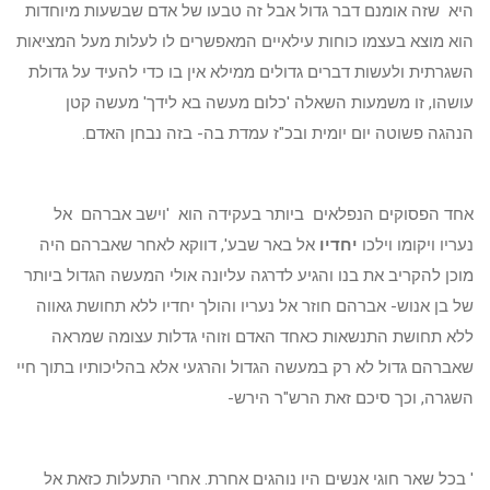
היא שזה אומנם דבר גדול אבל זה טבעו של אדם שבשעות מיוחדות
הוא מוצא בעצמו כוחות עילאיים המאפשרים לו לעלות מעל המציאות
השגרתית ולעשות דברים גדולים ממילא אין בו כדי להעיד על גדולת
עושהו, זו משמעות השאלה 'כלום מעשה בא לידך' מעשה קטן
הנהגה פשוטה יום יומית ובכ"ז עמדת בה- בזה נבחן האדם.
אחד הפסוקים הנפלאים ביותר בעקידה הוא 'וישב אברהם אל
נעריו ויקומו וילכו
יחדיו
אל באר שבע', דווקא לאחר שאברהם היה
מוכן להקריב את בנו והגיע לדרגה עליונה אולי המעשה הגדול ביותר
של בן אנוש- אברהם חוזר אל נעריו והולך יחדיו ללא תחושת גאווה
ללא תחושת התנשאות כאחד האדם וזוהי גדלות עצומה שמראה
שאברהם גדול לא רק במעשה הגדול והרגעי אלא בהליכותיו בתוך חיי
השגרה, וכך סיכם זאת הרש"ר הירש-
' בכל שאר חוגי אנשים היו נוהגים אחרת. אחרי התעלות כזאת אל