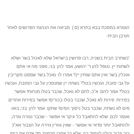
הגמרא במסכת בבא בתרא (ס.) מביאה את הנהגת הפרושים לאחר
חורבן הבית-
'כשחרב הבית בשניה, רבו פרושין בישראל שלא לאכול בשר ושלא
לשתות יין. נטפל להן ר' יהושע, אמר להן: בני, מפני מה אי אתם
אוכלין בשר ואין אתם שותין יין? אמרו לו: נאכל בשר שממנו מקריבין
על גבי מזבח, ועכשיו בטל? נשתה יין שמנסכין על גבי המזבח, ועכשיו
בטל? אמר להם: א"כ, לחם לא נאכל, שכבר בטלו מנחות! אפשר
בפירות. פירות לא נאכל, שכבר בטלו בכורים! אפשר בפירות אחרים.
מים לא נשתה, שכבר בטל ניסוך המים! שתקו. אמר להן: בני, בואו
ואומר לכם: שלא להתאבל כל עיקר אי אפשר - שכבר נגזרה גזרה,
ולהתאבל יותר מדאי אי אפשר - שאין גוזרין גזירה על הצבור אא"כ
רוב צבור יכולין לעמוד בה, אלא כך אמרו חכמים: סד אדם את ביתו