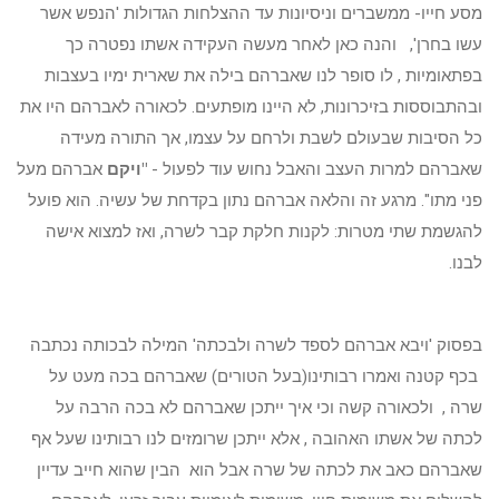
מסע חייו- ממשברים וניסיונות עד ההצלחות הגדולות 'הנפש אשר
עשו בחרן', והנה כאן לאחר מעשה העקידה אשתו נפטרה כך
בפתאומיות , לו סופר לנו שאברהם בילה את שארית ימיו בעצבות
ובהתבוססות בזיכרונות, לא היינו מופתעים. לכאורה לאברהם היו את
כל הסיבות שבעולם לשבת ולרחם על עצמו, אך התורה מעידה
שאברהם למרות העצב והאבל נחוש עוד לפעול -
"ויקם
אברהם מעל
פני מתו". מרגע זה והלאה אברהם נתון בקדחת של עשיה. הוא פועל
להגשמת שתי מטרות: לקנות חלקת קבר לשרה, ואז למצוא אישה
לבנו.
בפסוק 'ויבא אברהם לספד לשרה ולבכתה' המילה לבכותה נכתבה
בכף קטנה ואמרו רבותינו(בעל הטורים) שאברהם בכה מעט על
שרה , ולכאורה קשה וכי איך ייתכן שאברהם לא בכה הרבה על
לכתה של אשתו האהובה , אלא ייתכן שרומזים לנו רבותינו שעל אף
שאברהם כאב את לכתה של שרה אבל הוא הבין שהוא חייב עדיין