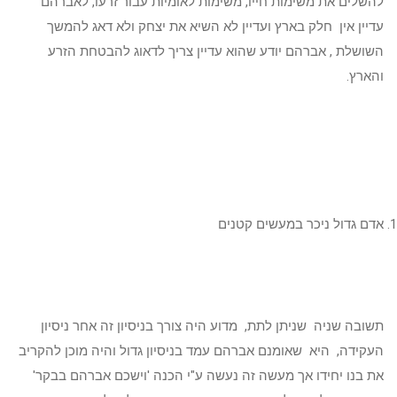
להשלים את משימות חייו, משימות לאומיות עבור זרעו, לאברהם
עדיין אין חלק בארץ ועדיין לא השיא את יצחק ולא דאג להמשך
השושלת , אברהם יודע שהוא עדיין צריך לדאוג להבטחת הזרע
והארץ.
אדם גדול ניכר במעשים קטנים
תשובה שניה שניתן לתת, מדוע היה צורך בניסיון זה אחר ניסיון
העקידה, היא שאומנם אברהם עמד בניסיון גדול והיה מוכן להקריב
את בנו יחידו אך מעשה זה נעשה ע"י הכנה 'וישכם אברהם בבקר'