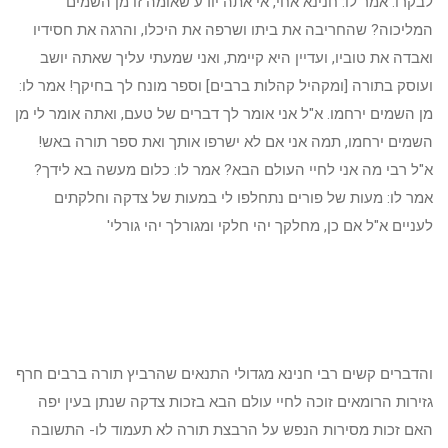
לבקרו. אמר לו: חנינא אחי, אי אתה יודע שאומה זו מן השמים
המליכוה? שהחריבה את ביתו ושרפה את היכלו, והרגה את חסידיו
ואבדה את טוביו, ועדיין היא קיימת, ואני שמעתי עליך שאתה יושב
ועוסק בתורה [ומקהיל קהלות ברבים] וספר מונח לך בחיקך! אמר לו:
מן השמים ירחמו. א"ל אני אומר לך דברים של טעם, ואתה אומר לי מן
השמים ירחמו, תמה אני אם לא ישרפו אותך ואת ספר תורה באש!
א"ל רבי מה אני לחיי העולם הבא? אמר לו: כלום מעשה בא לידך?
אמר לו: מעות של פורים נתחלפו לי במעות של צדקה וחלקתים
לעניים א"ל אם כן, מחלקך יהי חלקי ומגורלך יהי גורלי'
והדברים קשים רבי חנינא מגדולי התנאים שהרביץ תורה ברבים חרף
גזירות הרומאים זוכה לחיי עולם הבא בזכות צדקה שנתן בעין יפה
האם זכות מסירות הנפש על הרבצת תורה לא תעמוד לו- התשובה