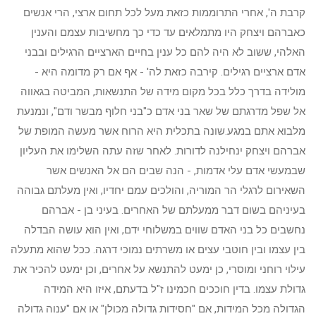
קרבת ה', אחרי התרוממות כזאת מעל לכל תחום ארצי, הרי אנשים
כאברהם ויצחק היו מתמלאים עד כדי כך מחשיבות עצמם והענין
האלהי, ששוב לא היה להם כל ענין בחיים הארציים הרגילים ובבני
אדם ארציים רגילים. קירבה כזאת לה' - אף אם רק מדומה היא -
מולידה בדרך כלל בכל מקום מידה של התנשאות, המביטה בגאווה
אל שפל מדרגתם של שאר בני אדם כ"בני חלוף מבשר ודם", ונמנעת
מלבוא אתם במגע.שונה בתכלית היא הרוח אשר מעשה המופת של
אברהם ויצחק ינחילנה לדורות. לאחר שזה עתה השלימו את העליון
שבמעשי אדם עלי אדמות, - הנה שבים הם אל האנשים אשר
השאירום לרגלי הר המוריה, והולכים עמם יחדיו, ואין מעלתם גבוהה
בעיניהם בשום דבר ממעלתם של האחרים. בעיני בן - אברהם
נחשבים כל בני האדם שווים במשלוחי ידם, ואין הוא עושה הבדלה
בין עצמו ובין חוטבי עצים או משרתים נמוכי דרגה. ככל שהוא מתעלה
עילוי רוחני ומוסרי, כן ימעט להתנשא על אחרים, וכן ימעט להכיר את
גדולת עצמו. בדין חוככים חכמינו ז"ל בדעתם, איזו היא המידה
הגדולה מכל המידות, אם "חסידות גדולה מכולן" או אם "ענוה גדולה