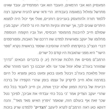
המעסיק הוא אבי הרמאים, העובד הוא אבי המתמידים, עובד שאינו
מתרשל ומזלזל במאומה בעבודתו. הרי ודאי שיש להניח שיעקב רצה
ללמוד תורה ולהתעסק בעניינים רוחניים, ואולי אף יכול היה למצוא
היתרים שונים לכך, אך ישרותו ונקיות הדעת היו נר לרגליו. יעקב מבין
שסולם חייב להיבנות מהמוסר הבסיסי, ועל גביו הקומה הנוספת.
מחלומו של יעקב ומאישיות למדנו שזו דרכם של האבות, ומפורסמים
דברי הנצי"ב בהקדמתו לתורה שהסיבה שספר בראשית נקרא "ספר
הישר" היא מפני שהאבות היו קודם כל ישרים.
הרמב"ם מסיים את הלכות שכירות (יג, ז) בדברים הבאים: "כדרך
שמוזהר בעה"ב שלא יגזול שכר עני ולא יעכבנו כך העני מוזהר שלא
יגזול מלאכת בעה"ב ויבטל מעט בכאן ומעט בכאן ומוציא כל היום
במרמה אלא חייב לדקדק על עצמו בזמן שהרי הקפידו על ברכה
רביעית של ברכת המזון שלא יברך אותה, וכן חייב לעבוד בכל כחו
שהרי יעקב הצדיק אמר 'כי בכל כחי עבדתי את אביכן', לפיכך נטל
שכר זאת אף בעולם הזה, שנאמר 'ויפרץ האיש מאד מאד'". והנה
דווקא כאן ראה הרמב"ם לקרא ליעקב "
הצדיק
" ללמדנו שרק בזכות