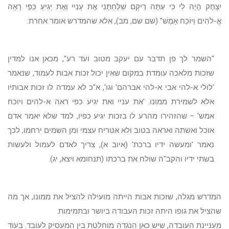
יִצְחָק הָיָה לִי כִּי עַתָּה רֵיקָם שִׁלַּחְתָּנִי אֶת עָנְיִי וְאֶת יְגִיעַ כַּפַּי רָאָה
אֱ-לֹהִים וַיּוֹכַח אָמֶשׁ" (שם שם, מב), אלא שהמדרש אומר אחרת:
"השמר לך פן תדבר עם יעקב מטוב ועד רע", מכאן אנו למדין
שזכות מלאכה עומדת במקום שאין יכול זכות אבות לעמוד, שנאמר
'לולי א-להי אבי א-להי אברהם' וגו', א"כ לא עמדה לו זכות אבותיו
אלא לשמירת ממונו. 'את עניי ואת יגיע כפי ראה א-להים ויוכח
אמש' – שהזהירו מהרע לו בזכות יגיע כפיו, למד שלא יאמר אדם
אוכל ואשתה ואראה בטוב ולא אטריח עצמי ומן השמים ירחמו, לכך
נאמר 'ומעשה ידיו ברכת' (איוב א), צריך לאדם לעמול ולעשות
בשתי ידיו והקב"ה שולח את ברכתו (תנחומא ויצא, יג).
המדרש מגלה, שזכות אבות הייתה מועילה להציל את ממונו, אך מה
שהציל את גופו היתה זכות העבודה ביושר ובתמימות.
מעניינת העובדה, שיש כאן הנגדה מוחלטת בין המעסיק לעובד. בעוד