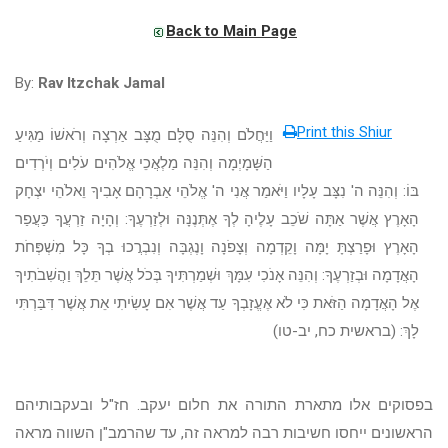
Back to Main Page
By:
Rav Itzchak Jamal
Print this Shiur
וַיַּחֲלֹם וְהִנֵּה סֻלָּם מֻצָּב אַרְצָה וְרֹאשׁוֹ מַגִּיעַ
הַשָּׁמָיְמָה וְהִנֵּה מַלְאֲכֵי אֱלֹהִים עֹלִים וְיֹרְדִים
בּוֹ: וְהִנֵּה ה' נִצָּב עָלָיו וַיֹּאמַר אֲנִי ה' אֱלֹהֵי אַבְרָהָם אָבִיךָ וֵאלֹהֵי יִצְחָק
הָאָרֶץ אֲשֶׁר אַתָּה שֹׁכֵב עָלֶיהָ לְךָ אֶתְּנֶנָּה וּלְזַרְעֶךָ: וְהָיָה זַרְעֲךָ כַּעֲפַר
הָאָרֶץ וּפָרַצְתָּ יָמָּה וָקֵדְמָה וְצָפֹנָה וָנֶגְבָּה וְנִבְרֲכוּ בְךָ כָּל מִשְׁפְּחֹת
הָאֲדָמָה וּבְזַרְעֶךָ: וְהִנֵּה אָנֹכִי עִמָּךְ וּשְׁמַרְתִּיךָ בְּכֹל אֲשֶׁר תֵּלֵךְ וַהֲשִׁבֹתִיךָ
אֶל הָאֲדָמָה הַזֹּאת כִּי לֹא אֶעֱזָבְךָ עַד אֲשֶׁר אִם עָשִׂיתִי אֵת אֲשֶׁר דִּבַּרְתִּי
לָךְ: (בראשית כח, יב-טו)
בפסוקים אלו מתארת התורה את חלום יעקב. חז"ל ובעקבותיהם
הראשונים ייחסו חשיבות רבה למראה זה, עד שהרמב"ן השווה מראה