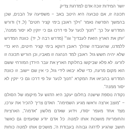
יושר המידות זוכה אדם למדרגת צדיק.
תכונה זו, אם טבועה היא היטב באב – משפיעה על הבנים, שכן
בהמשך הפרשה נאמר "וילך ראובן בימי קציר חטים" (ל, ד) ודורש
המדרש על כך: "'חנוך לנער על פי דרכו גם כי יזקין לא יסור ממנה',
'יותן את הארץ הזאת לעבדיך' וגו'" (מדרש רבה ל, יד). כוונת המדרש
ללמדנו, שהעובדה שהלך ראובן דווקא בימי קציר חיטים, היא כדי
שלא יהיה חשש גזל. ראובן למד הנהגה זו מאביו, וכן הוריש תכונה זו
לזרעו. לא פלא שביקשו בחלוקת הארץ את עבר הירדן המזרחי ששם
הוא מקום מרעה, כדי שלא יבואו לידי גזל, כי אין שם יישוב. זו כוונת
המדרש בהביאו את המקרא "חנוך לנער על פי דרכו גם כי יזקין לא
יסור ממנה".
נקודה נוספת שישנה בחלום יעקב היא הדגש על מיקומו של הסולם
– "מוצב ארצה וראשו מגיע השמימה". האדם צריך להכיר את ערכו;
מצד אחד מעפר יסודו, וידוע שאדם מלשון "אדמה", הארציות
והחומריות מושכות אותו למטה. כל אדם יודע שפעמים גם כאשר
חושב שהגיע לדרגה גבוהה בעבודת ה', מושכים אותו למטה כוחות