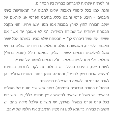
זה למראה שנראה לאברהם בברית בין הבתרים.
והנה, כמו בכל סיפורי האבות, עלינו להביט על המאורעות בשני
היבטים – היבט פרטי והיבט כללי. בהיבט הפרטי אנו קוראים על
יעקב הבורח לחוץ לארץ במצות אמו מפני עשו אחיו, והוא מקבל
הבטחה ייחודית על שמירה תמידית: "כי לא אעזבך עד אשר אם
עשיתי את אשר דיברתי לך" – הבטחה שלא מצינו כמותה אצל שאר
האבות. ולפי זה, משמעות הסולם והמלאכים היורדים ועולים בו היא
סמל למלאכים הבאים לשמור עליו, וכמאמר חז"ל (הובא ברש"י)
שמלאכי א"י מתחלפים במלאכי חו"ל הבאים לשמור על הצדיק.
לעומת זאת, בהיבט הכללי, יש בחלום זה לקח לדורות, בבחינת
"מעשה אבות סימן לבנים", והמחזה טומן בחובו מסרים גדולים, הן
לאדם הפרטי והן לאומה הישראלית בכללותה.
הרמב"ם במורה הנבוכים (פתיחה) כותב שיש שני סוגים של משלים
נבואיים: יש משלים שבאים להדגיש עניין מסוים כללי, ואין חשיבות
בכל פרט ופרט במשל. מאידך, יש משלים שלכל מילה בהם יש
חשיבות כבירה. כדוגמא לסוג זה מציין הרמב"ם את חלומו של יעקב.