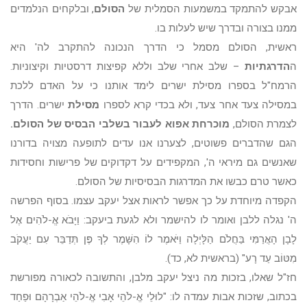
אבקש להתמקד במשמעות הסמלית של
הסולם
, ובלקחים הנלמדים
ממנו בצורה ובדרך שיש לעלות בו.
ראשית, הסולם מסמל כי הדרך הנכונה להתקרב לה' היא
ה
הדרגתיות
– שלב אחרי שלב וללא קפיצות דרסטיות וקיצוניות.
הרמח"ל בספרו מסילת ישרים לימד אותנו כי על האדם ללכת
במסילה צעד אחר צעד, ולא בכדי קרא לספרו
מסילת
ישרים. הדרך
לצמרת הסולם,
מוכרחת אפוא לעבור בשלבי הבסיס של הסולם.
הגם שהדברים פשוטים, לצערנו אנו עדים לתופעה מצויה בדורנו
שאנשים גם מיראי ה', המקפידים על דקדוקים של פרישות וחסידות
כאשר טרם כבשו את המדרגות הבסיסיות של הסולם.
הקפדה מיוחדת על כך אפשר לראות אצל יעקב עצמו. בסוף הפרשה
ה' נגלה ללבן ואומר לו להישמר ולא לגעת ביעקב: וַיָּבֹא אֱ-לֹהִים אֶל
לָבָן הָאֲרַמִּי בַּחֲלֹם הַלָּיְלָה וַיֹּאמֶר לוֹ הִשָּׁמֶר לְךָ פֶּן תְּדַבֵּר עִם יַעֲקֹב
מִטּוֹב עַד רָע" (בראשית לא, כד).
חז"ל שאלו, בזכות מה ניצל יעקב מלבן, והתשובה לכאורה מפורשת
בכתוב, שזכות אבות עמדה לו: "לוּלֵי אֱ-לֹהֵי אָבִי אֱ-לֹהֵי אַבְרָהָם וּפַחַד