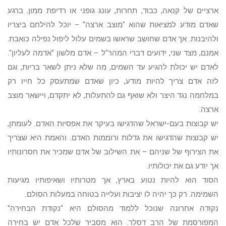
ארציים של קנאה, כבוד, תחרות, עונג גופני או רדיפת ממון. ברגע
שאדם מודע למציאות שהוא "מוצב ארצה" – יוכל להילחם ביצריו
ולהיבנות. אך אדם שחושב שראשו בשמים עלול ליפול נפילה כואבת.
אמנם, מצד שני, ידועים דברי המהר"ל – אדם מלשון "אדמה לעליון".
לאדם יש יכולת להגיע עד השמים, מה שלא ניתן לשאר בריות, וגם
לזה אדם צריך להיות מודע, כיון שאדם שמתעסק כל חייו רק
במלחמה נגד היצר ולא שואף גם להתעלות, לא יתקדם, ויישאר מוצב
ארצה.
יש קבוצות בעם-ישראל שהדגישו בעיקר את אפסיות האדם. לעומתן,
יש קבוצות שהדגישו את גדלות ורוממות האדם. והאמת היא שצריך
את הצירוף של שניהם – את השילוב של אדם שמכיר את חסרונותיו
אך יודע גם את יכולותיו.
הסוד הוא להיות נטוע בארץ, אך מטרותיו ושאיפותיו מגיעות
השמימה. רק כך יהיה לו יציבות ועלייה בטוחה במעלות הסולם.
נקודה אחרונה שנוכל ללמוד מהסולם היא "נקודת הבחירה"
המפורסמת של הרב דסלר. הוא מסביר שלכל אדם יש בחירה