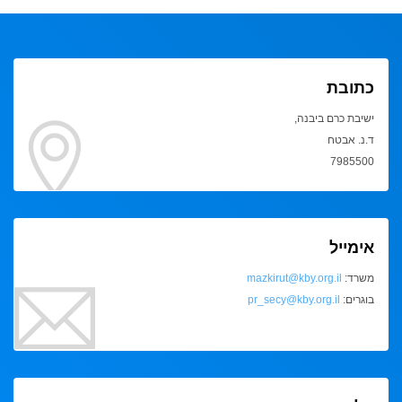
כתובת
ישיבת כרם ביבנה,
ד.נ. אבטח
7985500
אימייל
משרד:
mazkirut@kby.org.il
בוגרים:
pr_secy@kby.org.il