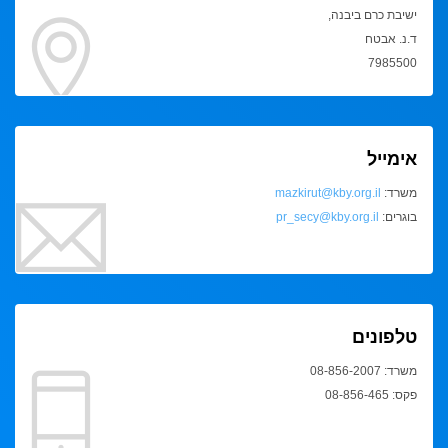
ישיבת כרם ביבנה,
ד.נ. אבטח
7985500
אימייל
משרד:
mazkirut@kby.org.il
בוגרים:
pr_secy@kby.org.il
טלפונים
משרד: 08-856-2007
פקס: 08-856-465