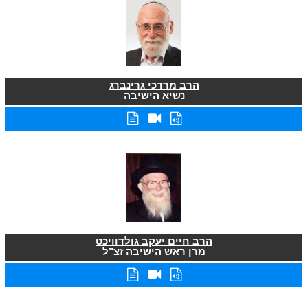
הרב מרדכי גרינברג
נשיא הישיבה
הרב חיים יעקב גולדוויכט
מרן ראש הישיבה זצ"ל