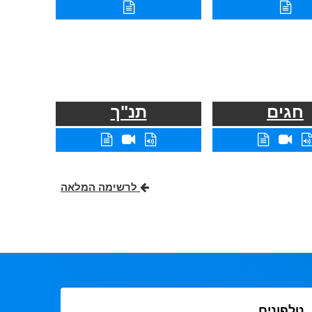
חגים
תנ"ך
לרשימה המלאה
טלפונים