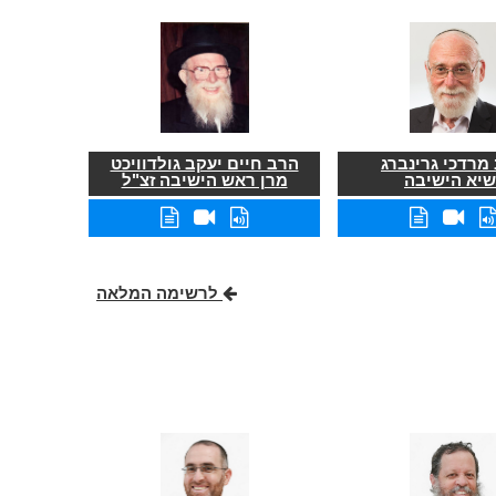
מרדכי גרינברג
הרב חיים יעקב גולדוויכט
שיא הישיבה
מרן ראש הישיבה זצ"ל
לרשימה המלאה