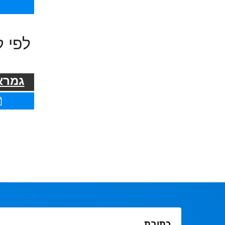
לפי ק
גמרא 
כתובת