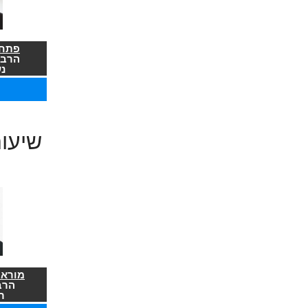
פתח 
הרב 
נ
שיעו
מורא 
הרב
ר