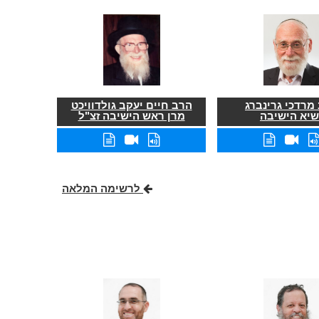
מרדכי גרינברג
הרב חיים יעקב גולדוויכט
שיא הישיבה
מרן ראש הישיבה זצ"ל
לרשימה המלאה