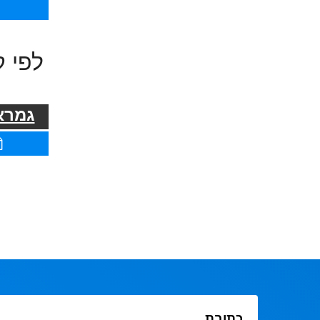
לפי ק
גמרא 
כתובת