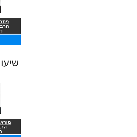
פתח 
הרב 
נ
שיעו
מורא 
הרב
ר