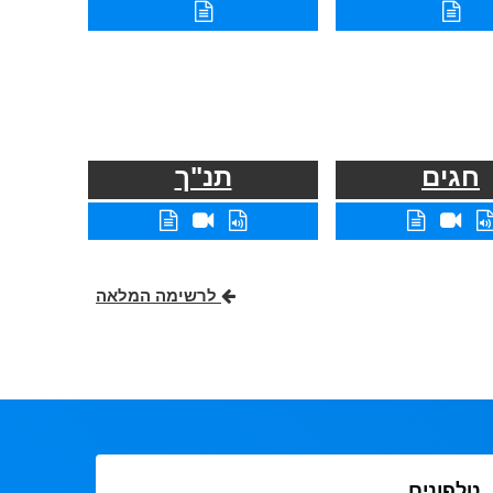
חגים
תנ"ך
לרשימה המלאה
טלפונים