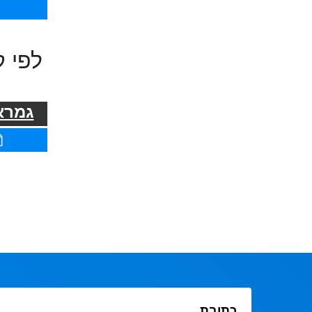
לפי ק
גמרא 
כתובת