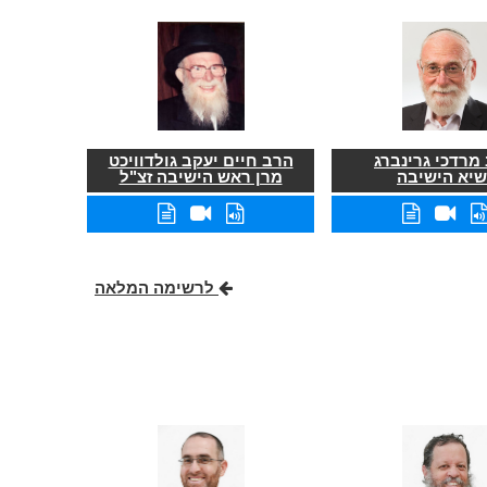
מרדכי גרינברג
הרב חיים יעקב גולדוויכט
שיא הישיבה
מרן ראש הישיבה זצ"ל
לרשימה המלאה