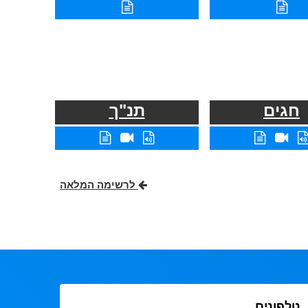
חגים
תנ"ך
לרשימה המלאה
טלפונים