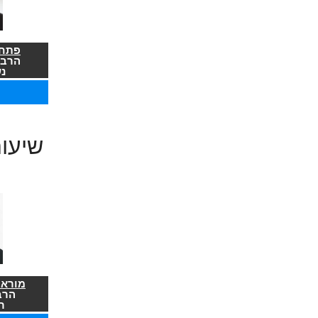
פתח 
הרב 
נ
שיעו
מורא 
הרב
ר