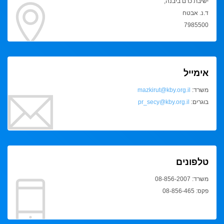
ישיבת כרם ביבנה,
ד.נ. אבטח
7985500
אימייל
משרד:
mazkirut@kby.org.il
בוגרים:
pr_secy@kby.org.il
טלפונים
משרד: 08-856-2007
פקס: 08-856-465