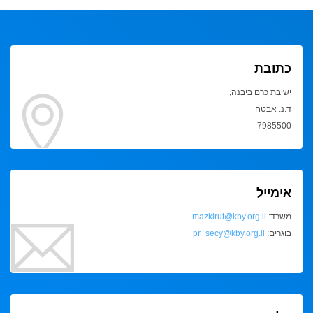
כתובת
ישיבת כרם ביבנה,
ד.נ. אבטח
7985500
אימייל
משרד:
mazkirut@kby.org.il
בוגרים:
pr_secy@kby.org.il