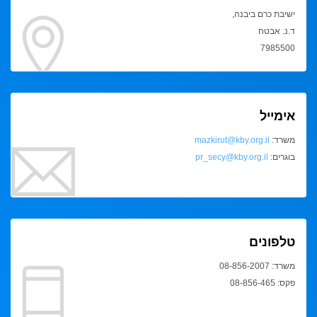
ישיבת כרם ביבנה,
ד.נ. אבטח
7985500
אימייל
משרד:
mazkirut@kby.org.il
בוגרים:
pr_secy@kby.org.il
טלפונים
משרד: 08-856-2007
פקס: 08-856-465