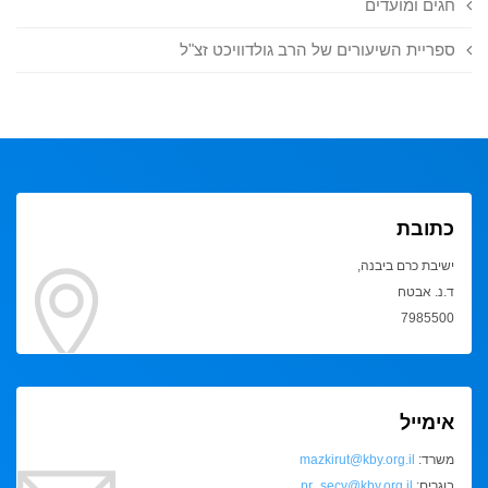
חגים ומועדים
ספריית השיעורים של הרב גולדוויכט זצ"ל
כתובת
ישיבת כרם ביבנה,
ד.נ. אבטח
7985500
אימייל
משרד:
mazkirut@kby.org.il
בוגרים:
pr_secy@kby.org.il