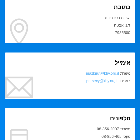
כתובת
ישיבת כרם ביבנה,
ד.נ. אבטח
7985500
אימייל
משרד:
mazkirut@kby.org.il
בוגרים:
pr_secy@kby.org.il
טלפונים
משרד: 08-856-2007
פקס: 08-856-465