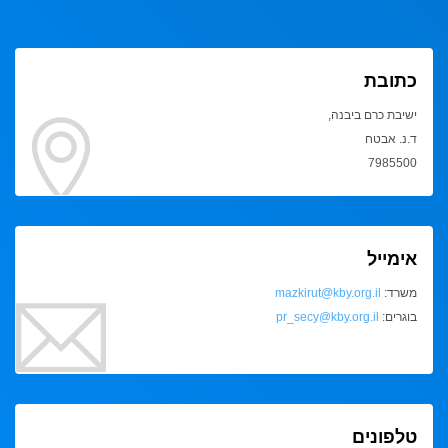
כתובת
ישיבת כרם ביבנה,
ד.נ. אבטח
7985500
אימייל
משרד:
mazkirut@kby.org.il
בוגרים:
pr_secy@kby.org.il
טלפונים