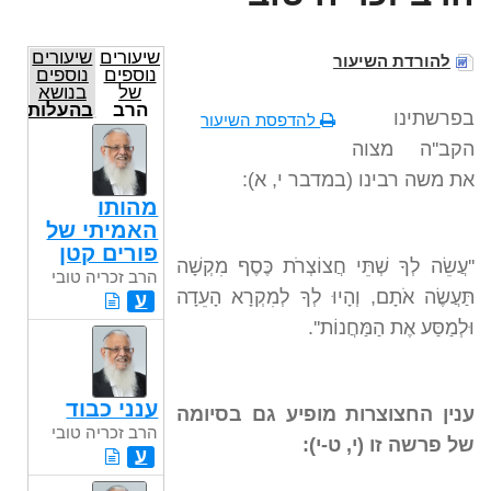
שיעורים
שיעורים
להורדת השיעור
נוספים
נוספים
של
בנושא
הרב
בהעלותך
בפרשתינו
להדפסת השיעור
זכריה
טובי
הקב''ה מצוה
את משה רבינו (במדבר י, א):
מהותו
האמיתי של
פורים קטן
''עֲשֵׂה לְךָ שְׁתֵּי חֲצוֹצְרֹת כֶּסֶף מִקְשָׁה
הרב זכריה טובי
תַּעֲשֶׂה אֹתָם, וְהָיוּ לְךָ לְמִקְרָא הָעֵדָה
ע
וּלְמַסַּע אֶת הַמַּחֲנוֹת''.
ענני כבוד
ענין החצוצרות מופיע גם בסיומה
הרב זכריה טובי
של פרשה זו (י, ט-י):
ע