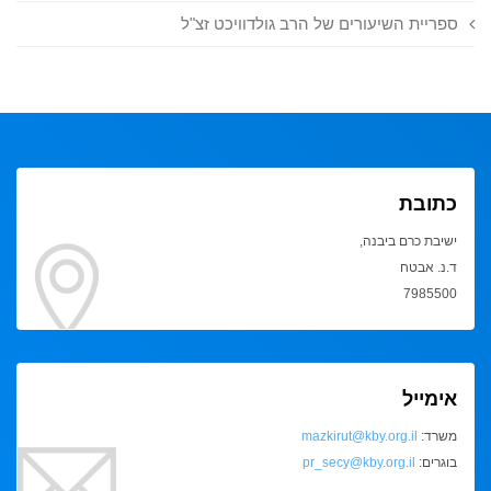
ספריית השיעורים של הרב גולדוויכט זצ"ל
כתובת
ישיבת כרם ביבנה,
ד.נ. אבטח
7985500
אימייל
משרד:
mazkirut@kby.org.il
בוגרים:
pr_secy@kby.org.il