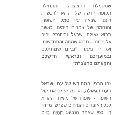
שמסמלת החצוצרה, ומתחילה
תקופה חדשה של יהושע להכשרת
העם, שבאה ע"י סמל השופר.
והנחמה של אחרית הימים, כאשר
תבוא גאולת ישראל וביהמ"ק יהיה
על מכונו – תבוא שמחה והתחדשות,
ועל זה נאמר:
"וּבְיוֹם שִׂמְחַתְכֶם
וּבְמוֹעֲדֵיכֶם וּבְרָאשֵׁי חָדְשֵׁכֶם
וּתְקַעְתֶּם בַּחֲצֹצְרֹת".
זהו הבנין המחודש של עם ישראל
בעת הגאולה,
ואז נשמע גם את קול
השופר - שופרו של משיח, הקורא
לכל האובדים והנדחים שפרשו מדרך
ה', כפי שאמר הנביא: "וְהָיָה בַּיּוֹם