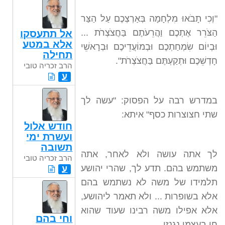
"וְכִי תָבֹאוּ מִלְחָמָה בְּאַרְצְכֶם עַל הַצַּר
הַצֹּרֵר אֶתְכֶם וַהֲרֵעֹתֶם בַּחֲצֹצְרֹת ...
אל תתעסקו
אלא במטע
וּבְיוֹם שִׂמְחַתְכֶם וּבְמוֹעֲדֵיכֶם וּבְרָאשֵׁי
תחילה
חָדְשֵׁכֶם וּתְקַעְתֶּם בַּחֲצֹצְרֹת".
הרב זכריה טובי
ע
במדרש רבה על הפסוק: "עשה לך
שתי חצוצרות כסף" איתא:
חודש אלול
ועשרת ימי
תשובה
לך אתה עושה ולא לאחר, אתה
הרב זכריה טובי
משתמש בהם. תדע לך, שהרי יהושע
ע
תלמידו של משה לא נשתמש בהם
אלא בשופרות ... ולא תאמר ליהושע,
אלא אפילו משה רבינו שעוד שהוא
וחי בהם
חי בעצמו נגנזו.