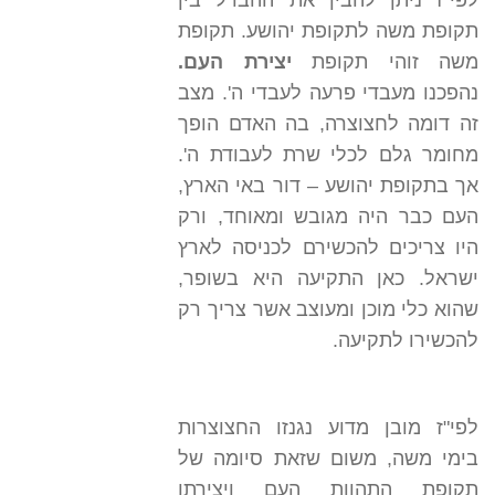
לפי"ז ניתן להבין את ההבדל בין
תקופת משה לתקופת יהושע. תקופת
משה זוהי תקופת
יצירת העם.
נהפכנו מעבדי פרעה לעבדי ה'. מצב
זה דומה לחצוצרה, בה האדם הופך
מחומר גלם לכלי שרת לעבודת ה'.
אך בתקופת יהושע – דור באי הארץ,
העם כבר היה מגובש ומאוחד, ורק
היו צריכים להכשירם לכניסה לארץ
ישראל. כאן התקיעה היא בשופר,
שהוא כלי מוכן ומעוצב אשר צריך רק
להכשירו לתקיעה.
לפי"ז מובן מדוע נגנזו החצוצרות
בימי משה, משום שזאת סיומה של
תקופת התהוות העם ויצירתו