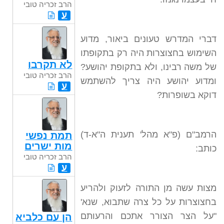
הרב זכריה טובי
ע
דברי המדרש טעונים ביאור, מדוע
השימוש בחצוצרות היה רק בתקופתו
לא תקרבו
של משה רבינו, ולא בתקופת יהושע?
הרב זכריה טובי
ומדוע יהושע היה צריך להשתמש
ע
דוקא בשופרות?
הרמב"ם (פ"א מהל' תענית ה"א-ד)
תמת נפשי
מות ישרים
כותב:
הרב זכריה טובי
ע
מצות עשה מן התורה לזעוק ולהריע
בחצוצרות על כל צרה שתבוא, שנא'
"על הצר הצורר אתכם והרעותם
הן עם כלביא