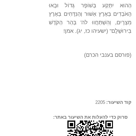
הַהוּא יִתָּקַע בְּשׁוֹפָר גָּדוֹל וּבָאוּ
הָאֹבְדִים בְּאֶרֶץ אַשּׁוּר וְהַנִּדָּחִים בְּאֶרֶץ
מִצְרָיִם, וְהִשְׁתַּחֲווּ לה' בְּהַר הַקֹּדֶשׁ
בִּירוּשָׁלִָם" (ישעיהו כז, יג). אמן!
(פורסם בענבי הכרם)
קוד השיעור:
2205
סרוק כדי להעלות את השיעור באתר: