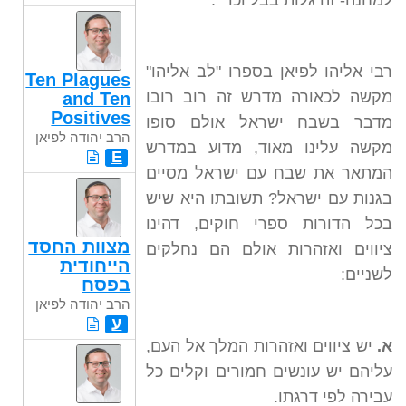
למחנה- זה גלות בבל וכו' ".
רבי אליהו לפיאן בספרו "לב אליהו"
Ten Plagues
מקשה לכאורה מדרש זה רוב רובו
and Ten
Positives
מדבר בשבח ישראל אולם סופו
הרב יהודה לפיאן
מקשה עלינו מאוד, מדוע במדרש
E
המתאר את שבח עם ישראל מסיים
בגנות עם ישראל? תשובתו היא שיש
בכל הדורות ספרי חוקים, דהינו
מצוות החסד
ציווים ואזהרות אולם הם נחלקים
הייחודית
לשניים:
בפסח
הרב יהודה לפיאן
ע
א.
יש ציווים ואזהרות המלך אל העם,
עליהם יש עונשים חמורים וקלים כל
עבירה לפי דרגתו.