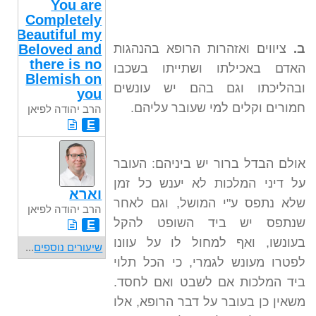
You are
Completely
Beautiful my
ב.
ציווים ואזהרות הרופא בהנהגות
Beloved and
there is no
האדם באכילתו ושתייתו בשכבו
Blemish on
ובהליכתו וגם בהם יש עונשים
you
חמורים וקלים למי שעובר עליהם.
הרב יהודה לפיאן
E
אולם הבדל ברור יש ביניהם: העובר
על דיני המלכות לא יענש כל זמן
וארא
שלא נתפס ע"י המושל, וגם לאחר
הרב יהודה לפיאן
שנתפס יש ביד השופט להקל
E
בעונשו, ואף למחול לו על עוונו
שיעורים נוספים
...
לפטרו מעונש לגמרי, כי הכל תלוי
ביד המלכות אם לשבט ואם לחסד.
משאין כן בעובר על דבר הרופא, אלו