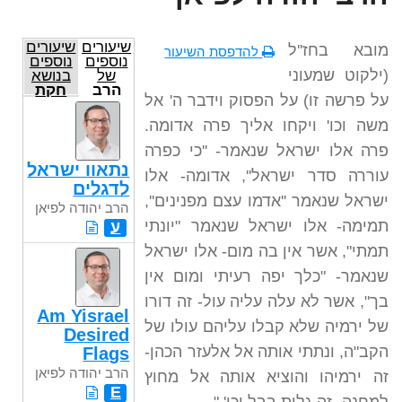
שיעורים
שיעורים
מובא בחז''ל
להדפסת השיעור
נוספים
נוספים
(ילקוט שמעוני
של
בנושא
הרב
חקת
על פרשה זו) על הפסוק וידבר ה' אל
יהודה
לפיאן
משה וכו' ויקחו אליך פרה אדומה.
פרה אלו ישראל שנאמר- ''כי כפרה
נתאוו ישראל
עוררה סדר ישראל'', אדומה- אלו
לדגלים
ישראל שנאמר ''אדמו עצם מפנינים'',
הרב יהודה לפיאן
תמימה- אלו ישראל שנאמר "יונתי
ע
תמתי", אשר אין בה מום- אלו ישראל
שנאמר- "כלך יפה רעיתי ומום אין
בך", אשר לא עלה עליה עול- זה דורו
Am Yisrael
של ירמיה שלא קבלו עליהם עולו של
Desired
הקב"ה, ונתתי אותה אל אלעזר הכהן-
Flags
הרב יהודה לפיאן
זה ירמיהו והוציא אותה אל מחוץ
E