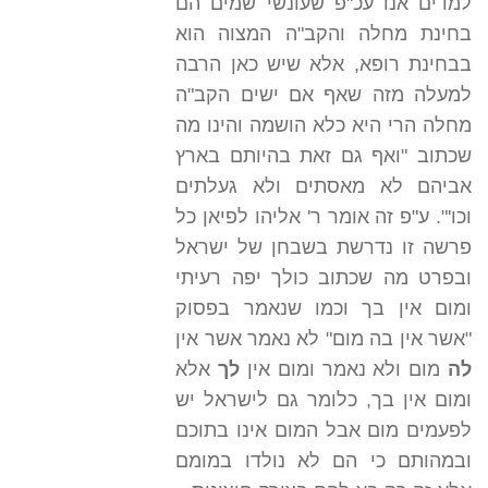
למדים אנו עכ"פ שעונשי שמים הם
בחינת מחלה והקב"ה המצוה הוא
בבחינת רופא, אלא שיש כאן הרבה
למעלה מזה שאף אם ישים הקב"ה
מחלה הרי היא כלא הושמה והינו מה
שכתוב "ואף גם זאת בהיותם בארץ
אביהם לא מאסתים ולא געלתים
וכו'". ע"פ זה אומר ר' אליהו לפיאן כל
פרשה זו נדרשת בשבחן של ישראל
ובפרט מה שכתוב כולך יפה רעיתי
ומום אין בך וכמו שנאמר בפסוק
"אשר אין בה מום" לא נאמר אשר אין
לה
מום ולא נאמר ומום אין
לך
אלא
ומום אין בך, כלומר גם לישראל יש
לפעמים מום אבל המום אינו בתוכם
ובמהותם כי הם לא נולדו במומם