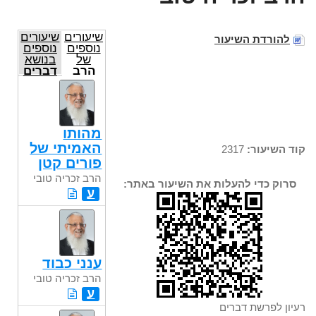
שיעורים
שיעורים
להורדת השיעור
נוספים
נוספים
של
בנושא
הרב
דברים
זכריה
טובי
מהותו
האמיתי של
קוד השיעור:
2317
פורים קטן
הרב זכריה טובי
סרוק כדי להעלות את השיעור באתר:
ע
ענני כבוד
הרב זכריה טובי
ע
רעיון לפרשת דברים