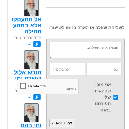
אל תתעסקו
אלא במטע
לשליחת שאלה או הארה בנוגע לשיעור:
תחילה
הרב זכריה טובי
ע
חודש אלול
ועשרת ימי
תשובה
אני מוכן
הרב זכריה טובי
שההארה
ע
שלי
תפורסם
באתר
וחי בהם