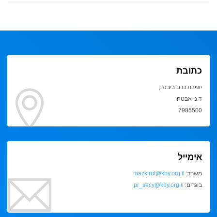
כתובת
ישיבת כרם ביבנה,
ד.נ. אבטח
7985500
אימייל
משרד:
mazkirut@kby.org.il
בוגרים:
pr_secy@kby.org.il