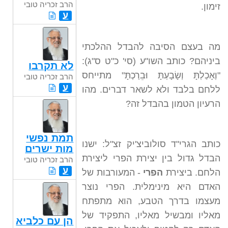
הרב זכריה טובי
זימון.
ע
מה בעצם הסיבה להבדל ההלכתי
ביניהם? כותב השו"ע (סי' כ"ט ס"ג):
לא תקרבו
"וְאָכַלְתָּ וְשָׂבָעְתָּ וּבֵרַכְתָּ" מתייחס
הרב זכריה טובי
ע
ללחם בלבד ולא לשאר דברים. מהו
הרעיון הטמון בהבדל זה?
תמת נפשי
כותב הגרי"ד סולוביצ'יק זצ"ל: ישנו
מות ישרים
הבדל גדול בין יצירת הפרי ליצירת
הרב זכריה טובי
ע
הלחם. ביצירת
הפרי
- המעורבות של
האדם היא מינימלית. הפרי נוצר
מעצמו בדרך הטבע, הוא מתפתח
מאליו ומבשיל מאליו, התפקיד של
הן עם כלביא