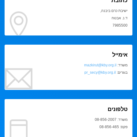
כתובת
ישיבת כרם ביבנה,
ד.נ. אבטח
7985500
אימייל
משרד:
mazkirut@kby.org.il
בוגרים:
pr_secy@kby.org.il
טלפונים
משרד: 08-856-2007
פקס: 08-856-465