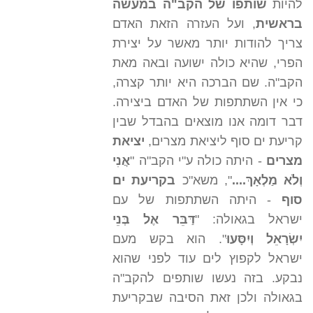
להיות
שותפו של הקב"ה במעשה
בראשית
, ועל העזרה הזאת האדם
צריך להודות יותר מאשר על יצירת
הפרי, שהיא כולה ישועה ובאה מאת
הקב"ה. שם הברכה היא יותר קצרה,
כי אין השתתפות של האדם ביצירה.
דבר דומה אנו מוצאים בהבדל שבין
קריעת ים סוף ליציאת מצרים,
יציאת
מצרים
- היתה כולה ע"י הקב"ה "
אֲנִי
וְלֹא מַלְאָךְ....
", משא"כ
בקריעת ים
סוף
- היתה השתתפות של עם
ישראל בגאולה: "
דַּבֵּר אֶל בְּנֵי
יִשְׂרָאֵל וְיִסָּעוּ
". הוא בקש מעם
ישראל לקפוץ לים עוד לפני שהוא
נבקע. בזה נעשו שותפים להקב"ה
בגאולה ולכן זאת הסיבה שבקריעת