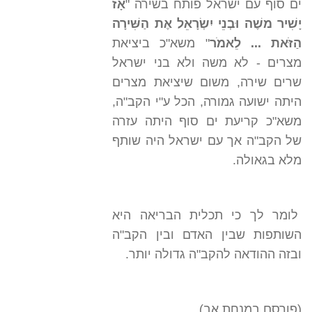
ים סוף עם ישראל פותח בשירה "
אָז
יָשִׁיר משֶׁה וּבְנֵי יִשְׂרָאֵל אֶת הַשִּׁירָה
הַזֹּאת ... לֵאמֹר
" משא"כ ביציאת
מצרים - לא משה ולא בני ישראל
שרים שירה, משום שיציאת מצרים
היתה ישועה גמורה, הכל ע"י הקב"ה,
משא"כ קריעת ים סוף היתה עזרה
של הקב"ה אך עם ישראל היה שותף
מלא בגאולה.
לומר לך כי תכלית הבריאה היא
השותפות שבין האדם ובין הקב"ה
ובזה ההודאה להקב"ה גדולה יותר.
(פורסם במנחת אב)