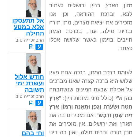
מזון, הארץ, בניין ירושלים לעתיד
לבא, וברכת ההודאה, וכן אנו
אל תתעסקו
מזכירים את יציאת מצרים, מתן תורה
אלא במטע
וברית מילה. עוד, בברכת המזון
תחילה
חייבים בזימון כאשר שלושה אכלו
הרב זכריה טובי
ע
כאחד.
לעומת ברכת המזון, ברכה אחת מעין
חודש אלול
שלוש היא ברכה קצרה שאנו מברכים
ועשרת ימי
תשובה
על אכילת שבעת המינים שנשתבחה
הרב זכריה טובי
בהן א"י (כולל מיני מזונות ויין): "
אֶרֶץ
ע
חִטָּה וּשְׂעֹרָה וְגֶפֶן וּתְאֵנָה וְרִמּוֹן אֶרֶץ
זֵית שֶׁמֶן וּדְבָשׁ
". אנו מזכירים בה את
הארץ ואת ירושלים, אין מזכירים את
מתן תורה וברית מילה, ואין בה דיני
וחי בהם