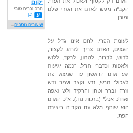
האדם רק לקטוף ולאכול את הפרי,
יקום
הרב זכריה טובי
הקב"ה מגיש לאדם את הפרי שלם
ע
ומוכן.
שיעורים נוספים
...
לעומת הפרי, לחם אינו גדל על
העצים, האדם צריך לזרוע לקצור,
לדוש, לברור, לטחון, לרקד, ללוש
ולאפות וכדברי חז"ל: "כמה יגיעות
יגע אדם הראשון עד שמצא פת
לאכול: חרש, זרע וקצר ועמר ודש
וזרה וברר וטחן והרקיד ולש ואפה
ואח"כ אכל" (ברכות נח.). א"כ האדם
הוא שותף מלא עם הקב"ה ביצירת
הפת.