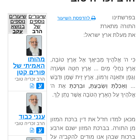
שיעורים
שיעורים
בפרשתינו
להדפסת השיעור
נוספים
נוספים
התורה מתארת
של
בנושא
הרב
עקב
את מעלת ארץ ישראל:
זכריה
טובי
מהותו
כִּי ה' אֱלֹהֶיךָ מְבִיאֲךָ אֶל אֶרֶץ טוֹבָה,
האמיתי של
אֶרֶץ נַחֲלֵי מָיִם ... אֶרֶץ חִטָּה וּשְׂעֹרָה
פורים קטן
וְגֶפֶן וּתְאֵנָה וְרִמּוֹן, אֶרֶץ זֵית שֶׁמֶן וּדְבָשׁ
הרב זכריה טובי
ע
...
וְאָכַלְתָּ וְשָׂבָעְתָּ, וּבֵרַכְתָּ
אֶת ה'
אֱלֹהֶיךָ עַל הָאָרֶץ הַטֹּבָה אֲשֶׁר נָתַן לָךְ.
ענני כבוד
מכאן למדו חז"ל את דין ברכת המזון
הרב זכריה טובי
מן התורה. בברכת המזון ישנם ארבע
ע
ברכות שבהן אנו מודים להקב"ה על