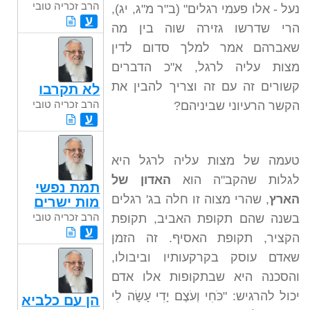
הרב זכריה טובי
נעל - אלו פעמי רגלים" (ב"ר מ"ג, יג),
ע
הרי שדרשו גזירה שוה בין מה
שאברהם אמר למלך סדום לדין
מצות עליה לרגל, א"כ הדברים
קשורים זה עם זה וצריך להבין את
לא תקרבו
הרב זכריה טובי
הקשר הרעיוני שביניהם?
ע
טעמה של מצות עליה לרגל היא
לגלות שהקב"ה הוא
האדון של
תמת נפשי
הארץ
, שהרי מצוה זו חלה בג' רגלים
מות ישרים
הרב זכריה טובי
בשנה שהם תקופת האביב, תקופת
ע
הקציר, תקופת האסיף. זה הזמן
שאדם עוסק בקרקעותיו וביבולו,
והסכנה היא שבתקופות אלו אדם
יכול להרגיש: "כֹּחִי וְעֹצֶם יָדִי עָשָׂה לִי
הן עם כלביא