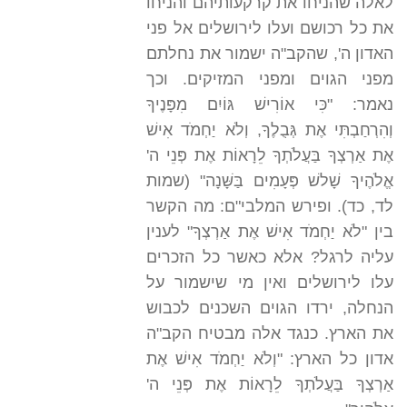
לאלה שהניחו את קרקעותיהם והניחו
את כל רכושם ועלו לירושלים אל פני
האדון ה', שהקב"ה ישמור את נחלתם
מפני הגוים ומפני המזיקים. וכך
נאמר: "כִּי אוֹרִישׁ גּוֹיִם מִפָּנֶיךָ
וְהִרְחַבְתִּי אֶת גְּבֻלֶךָ, וְלֹא יַחְמֹד אִישׁ
אֶת אַרְצְךָ בַּעֲלֹתְךָ לֵרָאוֹת אֶת פְּנֵי ה'
אֱלֹהֶיךָ שָׁלשׁ פְּעָמִים בַּשָּׁנָה" (שמות
לד, כד). ופירש המלבי"ם: מה הקשר
בין "לֹא יַחְמֹד אִישׁ אֶת אַרְצְךָ" לענין
עליה לרגל? אלא כאשר כל הזכרים
עלו לירושלים ואין מי שישמור על
הנחלה, ירדו הגוים השכנים לכבוש
את הארץ. כנגד אלה מבטיח הקב"ה
אדון כל הארץ: "וְלֹא יַחְמֹד אִישׁ אֶת
אַרְצְךָ בַּעֲלֹתְךָ לֵרָאוֹת אֶת פְּנֵי ה'