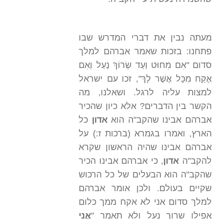
מעתה נבין את דברי המדרש שבו
פתחנו: בזכות שאמר אברהם למלך
סדום "אִם מִחוּט וְעַד שְׂרוֹךְ נַעַל וְאִם
אֶקַּח מִכָּל אֲשֶׁר לָךְ", זכו עם ישראל
למצות עליה לרגל. ושאלנו, מה
הקשר בין הדברים? אלא כיון שהכיר
אברהם אבינו שהקב"ה הוא
אדון
כל
הארץ, ואמרו בגמרא (ברכות ז:) על
אברהם אבינו שהיה הראשון שקרא
להקב"ה
אדון
, כי אברהם אבינו הכיר
שהקב"ה הוא הבעלים של כל הרכוש
שקיים בעולם. ולכן אומר אברהם
למלך סדום אני לא אקח ממך כלום
אפילו שרוך נעל ולא תאמר "
אֲנִי