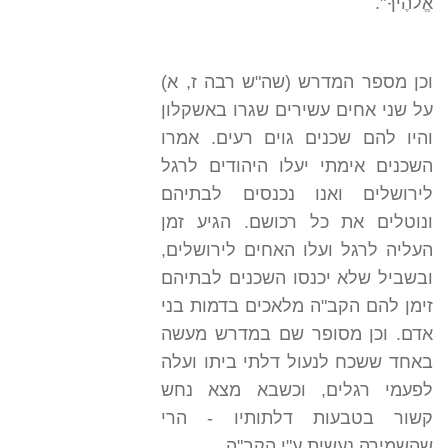
אֱלֹהֶיךָ".
וכן מספר המדרש (שה"ש רבה ז, א)
על שני אחים עשירים שגרו באשקלון
והיו להם שכנים גוים רעים. אמרו
השכנים אימתי יעלו היהודים לרגל
לירושלים ואנו נכנסים לבתיהם
ונוטלים את כל רכושם. הגיע זמן
העליה לרגל ועלו האחים לירושלים,
ובשביל שלא יכנסו השכנים לבתיהם
זימן להם הקב"ה מלאכים בדמות בני
אדם. וכן מסופר שם במדרש מעשה
באחד ששכח לנעול דלתי ביתו ועלה
לפעמי רגלים, וכשבא מצא נחש
קשור בטבעות דלתותיו - הרי
שהשמירה נעשית ע"י הקב"ה.