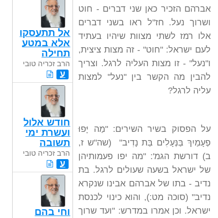
אברהם הזכיר כאן שני דברים - חוט
ושרוך נעל. חז"ל ראו בשני דברים
אל תתעסקו
אלו רמז לשתי מצוות שיהיו בעתיד
אלא במטע
לעם ישראל: "חוט" - זה מצות ציצית,
תחילה
ו"נעל" - זו מצות העליה לרגל. וצריך
הרב זכריה טובי
ע
להבין מה הקשר בין "נעל" למצות
עליה לרגל?
חודש אלול
על הפסוק בשיר השירים: "מַה יָּפוּ
ועשרת ימי
תשובה
פְעָמַיִךְ בַּנְּעָלִים בַּת נָדִיב" (שה"ש ז,
הרב זכריה טובי
ב) דורשת הגמ': "מה יפו פעמותיהן
ע
של ישראל בשעה שעולים לרגל. בת
נדיב - בתו של אברהם אבינו שנקרא
נדיב" (סוכה מט:), והוא כינוי לכנסת
ישראל. וכן אמרו במדרש: "ועד שרוך
וחי בהם