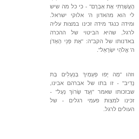
הֶעֱשַׁרְתִּי אֶת אַבְרָם" - כי כל מה שיש
לי הוא מהאדון ה' אלוקי ישראל.
ומידה כנגד מידה זכינו במצות עליה
לרגל, שהיא הביטוי של ההכרה
באדנותו של הקב"ה: "אֶת פְּנֵי הָאָדֹן
ה' אֱלֹהֵי יִשְׂרָאֵל".
וזהו "מַה יָּפוּ פְעָמַיִךְ בַּנְּעָלִים בַּת
נָדִיב" - זו בתו של אברהם אבינו,
שבזכותו שאמר "וְעַד שְׂרוֹךְ נַעַל" -
זכינו למצות פעמי רגלים - של
העולים לרגל.