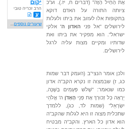
יקום
אֶת הַחַיִל הַזֶּה" (דברים ח, יז.). וע"כ
הרב זכריה טובי
ציותה התורה על האדם דוקא
ע
בתקופות אלו לעזוב את ביתו ולעלות
שיעורים נוספים
...
לירושלים "אל פני
האדון ה'
אלקי
ישראל". הוא מפקיר את ביתו ואת
שדותיו ומקיים מצות עליה לרגל
לירושלים.
ולכן אומר הנצי"ב (העמק דבר שמות
כג, ז) שבמצוה זו נקרא הקב"ה אדון
כמו שנאמר: "שָׁלשׁ פְּעָמִים בַּשָּׁנָה,
יֵרָאֶה כָּל זְכוּרְךָ אֶת פְּנֵי
הָאָדֹן
ה' אֱלֹהֵי
יִשְׂרָאֵל" (שמות לד, כג), ללמדך
שתכלית מצוה זו היא לגלות שהקב"ה
הוא אדון כל הארץ. והקב"ה מבטיח