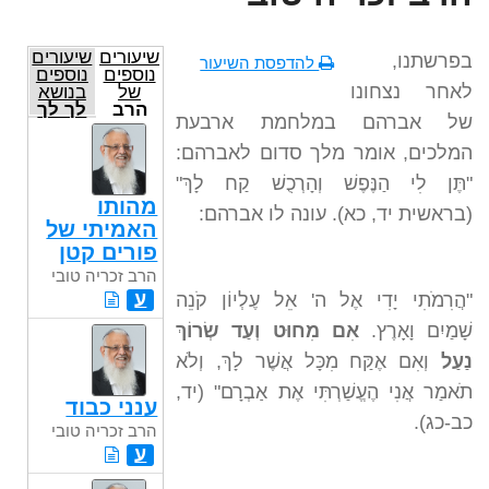
שיעורים
שיעורים
בפרשתנו,
להדפסת השיעור
נוספים
נוספים
לאחר נצחונו
של
בנושא
הרב
לך לך
של אברהם במלחמת ארבעת
זכריה
טובי
המלכים, אומר מלך סדום לאברהם:
"תֶּן לִי הַנֶּפֶשׁ וְהָרְכֻשׁ קַח לָךְ"
מהותו
(בראשית יד, כא). עונה לו אברהם:
האמיתי של
פורים קטן
הרב זכריה טובי
ע
"הֲרִמֹתִי יָדִי אֶל ה' אֵל עֶלְיוֹן קֹנֵה
שָׁמַיִם וָאָרֶץ.
אִם מִחוּט וְעַד שְׂרוֹךְ
נַעַל
וְאִם אֶקַּח מִכָּל אֲשֶׁר לָךְ, וְלֹא
תֹאמַר אֲנִי הֶעֱשַׁרְתִּי אֶת אַבְרָם" (יד,
ענני כבוד
כב-כג).
הרב זכריה טובי
ע