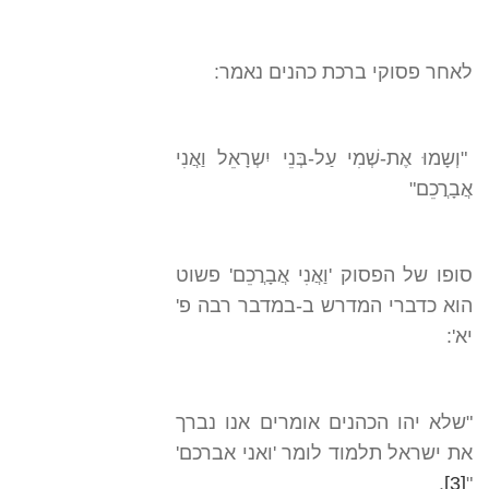
לאחר פסוקי ברכת כהנים נאמר:
"וְשָמוּ אֶת-שְׁמִי עַל-בְּנֵי יִשְרָאֵל וַאֲנִי
אֲבָרֲכֵם"
סופו של הפסוק 'וַאֲנִי אֲבָרֲכֵם' פשוט
הוא כדברי המדרש ב-במדבר רבה פ'
יא':
"שלא יהו הכהנים אומרים אנו נברך
את ישראל תלמוד לומר 'ואני אברכם'
.
[3]
"