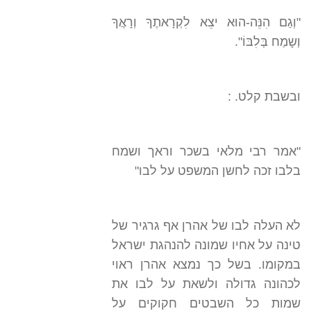
"וְגַם הִנֵּה-הוּא יצֵא לִקְרָאתֶךָ וְרָאֲךָ
וְשָמַח בְּלִבּוֹ".
ובשבת קלט. :
"אמר רבי מלאי בשכר וראך ושמח
בלבו זכה לחשן המשפט על לבו"
לא העלה לבו של אהרן אף גרגיר של
טינה על אחיו שמונה להנהגת ישראל
במקומו. בשל כך נמצא אהרן ראוי
לכהונה גדולה ולשאת על לבו את
שמות כל השבטים חקוקים על