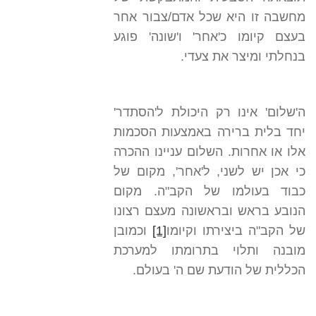
מחשבה זו היא שכל אדם/צבור אחר
בעצם קיומו כ'אחר' ו'שונה' פוגע
בנחלתי ומיצר את צעדי.
ה'שלום' אינו רק היכולת ל'הסתדר'
יחד בלית ברירה באמצעות הסכמות
אלו או אחרות. השלום עניינו ההכרה
כי אכן יש לשני, ל'אחר', מקום של
כבוד בעולמו של הקב"ה. מקום
הנובע בראש ובראשונה מעצם רצונו
של הקב"ה ביצירתו וקיומו
[1]
וכמובן
מובנה ותלוי בתרומתו למערכת
הכללית של הודעת שם ה' בעולם.