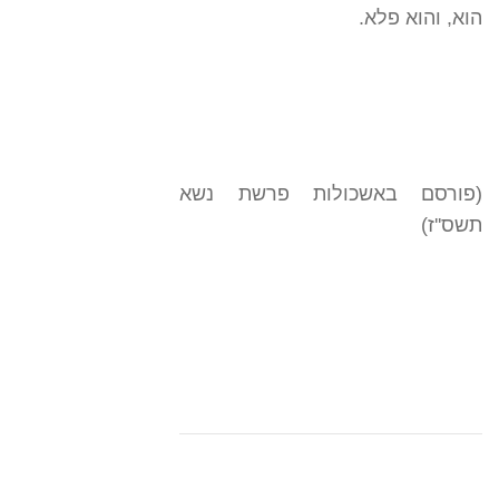
הוא, והוא פלא.
(פורסם באשכולות פרשת נשא
תשס''ז)