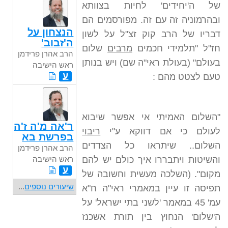
של ה'יחידים' לחיות בצוותא
ובהרמוניה זה עם זה. מפורסמים הם
הנצחון על
דבריו של הרב קוק זצ"ל על לשון
ה'זבוב'
חז"ל "תלמידי חכמים
מרבים
שלום
הרב אהרן פרידמן
בעולם" (בעולת ראי"ה שם) ויש בנותן
ראש הישיבה
ע
טעם לצטט מהם :
"השלום האמיתי אי אפשר שיבוא
ר'אה מ'ה ז'ה
לעולם כי אם דווקא ע"י
ריבוי
בפרשת בא
השלום.. שיתראו כל הצדדים
הרב אהרן פרידמן
והשיטות ויתבררו איך כולם יש להם
ראש הישיבה
ע
מקום". (השלכה מעשית וחשובה של
שיעורים נוספים
...
תפיסה זו עיין במאמרי ראי"ה ח"א
עמ' 45 במאמר 'לשני בתי ישראל' על
ה'שלום' הנחוץ בין תורת אשכנז