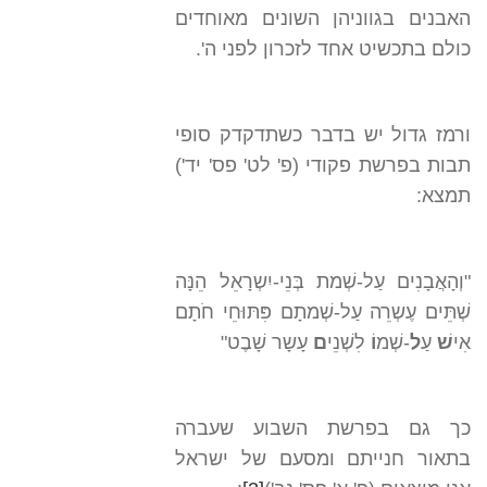
האבנים בגווניהן השונים מאוחדים
כולם בתכשיט אחד לזכרון לפני ה'.
ורמז גדול יש בדבר כשתדקדק סופי
תבות בפרשת פקודי (פ' לט' פס' יד')
תמצא:
"וְהָאֲבָנִים עַל-שְׁמת בְּנֵי-יִשְרָאֵל הֵנָּה
שְׁתֵּים עֶשְרֵה עַל-שְׁמתָם פִּתּוּחֵי חֹתָם
אִי
שׁ
עַ
ל
-שְׁמ
וֹ
לִשְׁנֵי
ם
עָשָר שָׁבֶט"
כך גם בפרשת השבוע שעברה
בתאור חנייתם ומסעם של ישראל