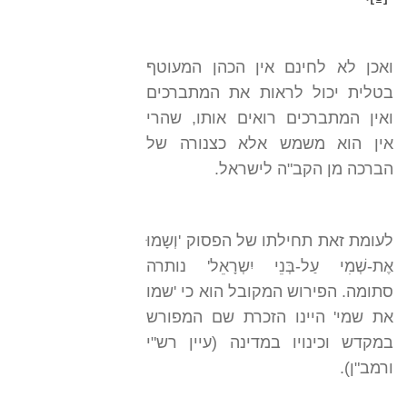
ואכן לא לחינם אין הכהן המעוטף
בטלית יכול לראות את המתברכים
ואין המתברכים רואים אותו, שהרי
אין הוא משמש אלא כצנורה של
הברכה מן הקב"ה לישראל.
לעומת זאת תחילתו של הפסוק 'וְשָמוּ
אֶת-שְׁמִי עַל-בְּנֵי יִשְרָאֵל' נותרה
סתומה. הפירוש המקובל הוא כי 'שמו
את שמי' היינו הזכרת שם המפורש
במקדש וכינויו במדינה (עיין רש"י
ורמב"ן).