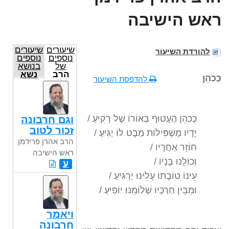
ראש הישיבה
שיעורים
שיעורים
להורדת השיעור
נוספים
נוספים
של
בנושא
הרב
נשא
כְּכֹהֵן
להדפסת השיעור
אהרן
פרידמן
ראש
הישיבה
כְּכֹהֵן הֶעָטוּף בְּאוֹרוֹ שֶׁל רָקִיעַ /
וגם חרבונה
זכור לטוב
יָדָיו מַשְׁפִּילוֹת מַבָּט לוֹ יַגִּיעַ /
הרב אהרן פרידמן
חוֹזֵר אַחֲרָיו /
ראש הישיבה
וְכוּלָנוּ בָּנָיו /
ע
עֵינוֹ טוֹבָתוֹ עָלֵינוּ יַרְגִּיעַ /
וּמִבֵּין חַרַכָּיו שְׁלוֹמֵנוּ יוֹפִיעַ /
ויאמר
חרבונה