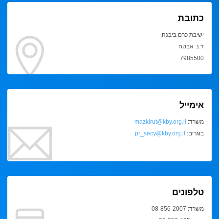
כתובת
ישיבת כרם ביבנה,
ד.נ. אבטח
7985500
אימייל
משרד:
mazkirut@kby.org.il
בוגרים:
pr_secy@kby.org.il
טלפונים
משרד: 08-856-2007