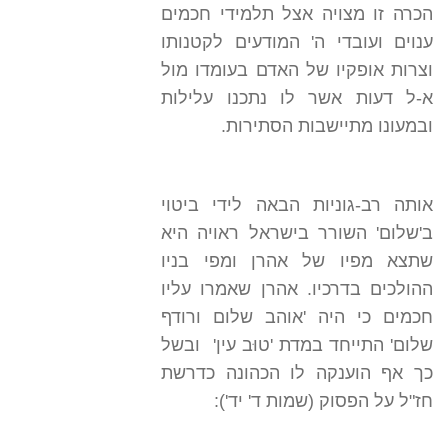
הכרה זו מצויה אצל תלמידי חכמים
ענוים ועובדי ה' המודעים לקטנותו
וצרות אופקיו של האדם בעומדו מול
א-ל דעות אשר לו נתכנו עלילות
ובמעונו מתיישבות הסתירות.
אותה רב-גוניות הבאה לידי ביטוי
ב'שלום' השורר בישראל ראויה היא
שתצא מפיו של אהרן ומפי בניו
ההולכים בדרכיו. אהרן שאמרו עליו
חכמים כי היה 'אוהב שלום ורודף
שלום' התייחד במדת 'טוּב עין' ובשל
כך אף הוענקה לו הכהונה כדרשת
חז"ל על הפסוק (שמות ד' יד'):