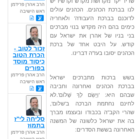
שריד יקר מקדושת מקדש וקדשיו יש
הרב אהרן פרידמן
לנו בברכת הכהנים. הכהנים עולים
ראש הישיבה
ע
לדוכנם בברכת ה'עבודה' ולאחריה
כימים בהם היה מקדש בנוי מברכים
בני בניו של אהרן את ישראל עם
קודש. על היבט אחד של ברכת
זכור לטוב -
הכהנים יסובו בעז"ה דברינו.
הכרת הטוב
כיסוד מוסד
בפורים
הרב אהרן פרידמן
בשש ברכות מתברכים ישראל
ראש הישיבה
בברכת הכהנים ואחרונה וחביבה
ע
שבהם היא: 'וְיָשֵׂם לְךָ שָׁלוֹם'.לא
לחינם נחתמת הברכה ב'שלום',
שהרי הקב"ה בכבודו ובעצמו מברך
סליחה לי"ז
בה את ישראל כלשונה של המשנה
בתמוז
האחרונה בששת הסדרים:
הרב אהרן פרידמן
ראש הישיבה