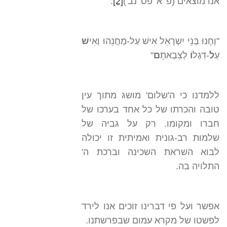
אנו מוצאים (פ' א' פס' נב')
[2]
:
"וְחָנוּ בְּנֵי יִשְרָאֵל אִישׁ עַל-מַחֲנֵהוּ וְאִי
שׁ
עַ
ל
-דִּגְל
וֹ
לְצִבְאתָ
ם
"
ללמדנו כי ה'שלום' מושג מתוך עין
טובה והכרתו של כל אחד בערכו של
חברו ומקומו. רק על גביה של
שלמות רב-גונית ואמיתית זו יכולה
לבוא השראת השכינה וברכת ה'
התלויה בה.
אפשר ועל פי דברינו זוכים אנו לירד
לפשטו של מקרא עמום שבפרשתנו.