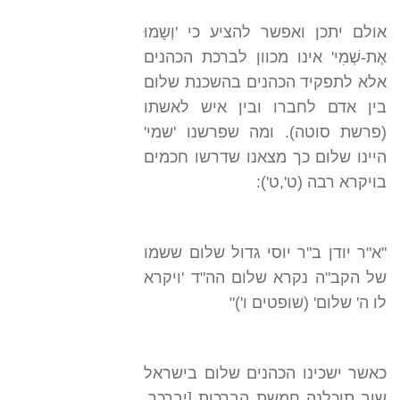
אולם יתכן ואפשר להציע כי 'וְשָמוּ
אֶת-שְׁמִי' אינו מכוון לברכת הכהנים
אלא לתפקיד הכהנים בהשכנת שלום
בין אדם לחברו ובין איש לאשתו
(פרשת סוטה). ומה שפרשנו 'שמי'
היינו שלום כך מצאנו שדרשו חכמים
בויקרא רבה (ט',ט'):
"א"ר יודן ב"ר יוסי גדול שלום ששמו
של הקב"ה נקרא שלום הה"ד 'ויקרא
לו ה' שלום' (שופטים ו')"
כאשר ישכינו הכהנים שלום בישראל
שוב תוכלנה חמשת הברכות [יברכך,