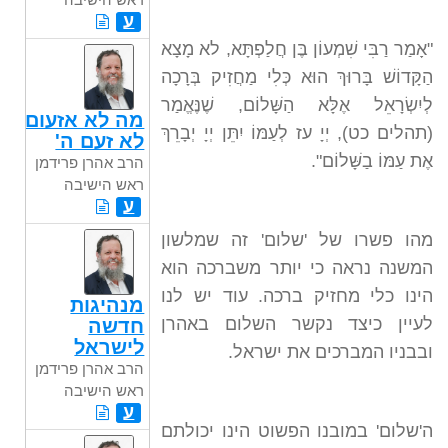
ע
"אָמַר רַבִּי שִׁמְעוֹן בֶּן חֲלַפְתָּא, לא מָצָא
הַקָּדוֹשׁ בָּרוּךְ הוּא כְּלִי מַחֲזִיק בְּרָכָה
לְיִשְׂרָאֵל אֶלָּא הַשָּׁלוֹם, שֶׁנֶּאֱמַר
מה לא אזעום
(תהלים כט), יְיָ עז לְעַמּוֹ יִתֵּן יְיָ יְבָרֵךְ
לא זעם ה'
אֶת עַמּוֹ בַשָּׁלוֹם".
הרב אהרן פרידמן
ראש הישיבה
ע
מהו פשרו של 'שלום' זה שמלשון
המשנה נראה כי יותר משברכה הוא
הינו כלי מחזיק ברכה. עוד יש לנו
מנהיגות
לעיין כיצד נקשר השלום באהרן
חדשה
לישראל
ובבניו המברכים את ישראל.
הרב אהרן פרידמן
ראש הישיבה
ע
ה'שלום' במובנו הפשוט הינו יכולתם