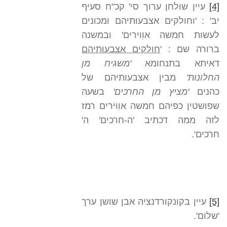
[4]
עיין שולחן ערוך סי' קכ"ח סעיף
יב' : 'וחולקים אצבעותיהם ומכונים
לעשות חמשה אוִוירים' ובמשנה
ברורה שם : '
חולקים אצבעותיהם
דאיתא בתנחומא
'
משגיח מן
החלונות'
מבין אצבעותיהם של
כהנים
'
מציץ מן החרכים'
בשעה
שפושטין כפיהם חמשה אוִוירים רמז
לזה ממה דכתיב 'ה-חרכים' ה'
חרכים'.
[5]
עיין בקונקורדנציה אבן שושן ערך
'שלום'.