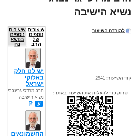
נשיא הישיבה
שיעורים
שיעורים
להורדת השיעור
נוספים
נוספים
של
בנושא
הרב
נח
מרדכי
גרינברג
נשיא
הישיבה
יש לנו חלק
באלוקי
קוד השיעור:
2541
ישראל
הרב מרדכי גרינברג
סרוק כדי להעלות את השיעור באתר:
נשיא הישיבה
ע
החשמונאים