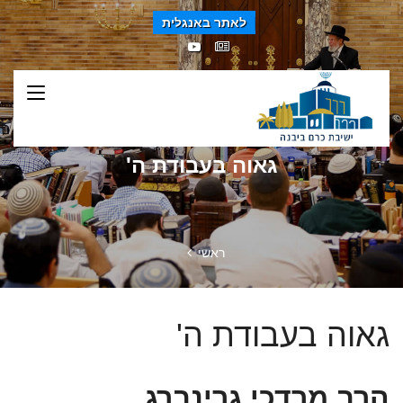
לאתר באנגלית
גאוה בעבודת ה'
ראשי
גאוה בעבודת ה'
הרב מרדכי גרינברג