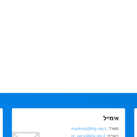
אימייל
משרד:
mazkirut@kby.org.il
בוגרים:
pr_secy@kby.org.il