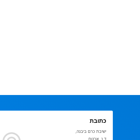
כתובת
ישיבת כרם ביבנה,
ד.נ. אבטח