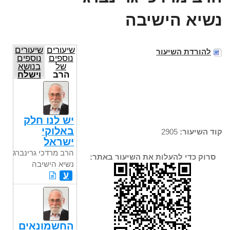
נשיא הישיבה
שיעורים
שיעורים
להורדת השיעור
נוספים
נוספים
של
בנושא
הרב
וישלח
מרדכי
גרינברג
נשיא
הישיבה
יש לנו חלק
באלוקי
קוד השיעור:
2905
ישראל
הרב מרדכי גרינברג
סרוק כדי להעלות את השיעור באתר:
נשיא הישיבה
ע
החשמונאים