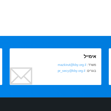
אימייל
משרד:
mazkirut@kby.org.il
בוגרים:
pr_secy@kby.org.il