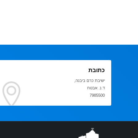
כתובת
ישיבת כרם ביבנה,
ד.נ. אבטח
7985500