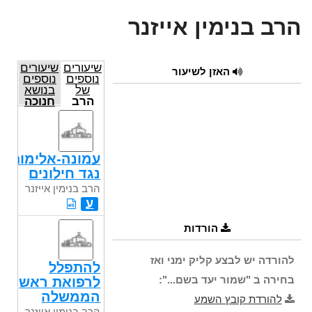
הרב בנימין אייזנר
שיעורים
שיעורים
האזן לשיעור
נוספים
נוספים
של
בנושא
הרב
חנוכה
בנימין
אייזנר
עמונה-אלימות
נגד חילונים
הרב בנימין אייזנר
ע
הורדות
להורדה יש לבצע קליק ימני ואז
להתפלל
בחירה ב "שמור יעד בשם...":
לרפואת ראש
הממשלה
להורדת קובץ השמע
הרב בנימין אייזנר