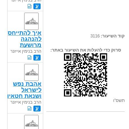
ע
איך להתייחס
קוד השיעור:
3116
להנהגה
מרושעת
סרוק כדי להעלות את השיעור באתר:
הרב בנימין אייזנר
ע
אהבת נפש
לישראל
ושנאת חטאיו
תשס"ו
הרב בנימין אייזנר
ע