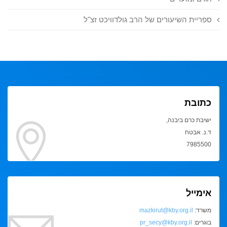
ספריית השיעורים של הרב גולדוויכט זצ"ל
כתובת
ישיבת כרם ביבנה,
ד.נ. אבטח
7985500
אימייל
משרד:
mazkirut@kby.org.il
בוגרים:
pr_secy@kby.org.il