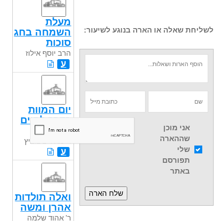
מעלת
לשליחת שאלה או הארה בנוגע לשיעור:
השמחה בחג
סוכות
הרב יוסף אילוז
ע
יום המוות
כדרך לחיים
אני מוכן
אמיתיים
שההארה
ר' מאיר ציצוביץ
שלי
ע
תפורסם
באתר
ואלה תולדות
אהרן ומשה
ר' אהוד שלמה