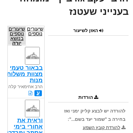
בענייני שעטנז
שיעורים
שיעורים
האזן לשיעור
נוספים
נוספים
בנושא
יורה
דעה
בבאור טעמי
מצוות משלוח
מנות
הרב אחימאיר קלה
ע
הורדות
להורדה יש לבצע קליק ימני ואז
בחירה ב "שמור יעד בשם...":
וראית את
אחורי בימי
להורדת קובץ השמע
אסתר ומרדכי