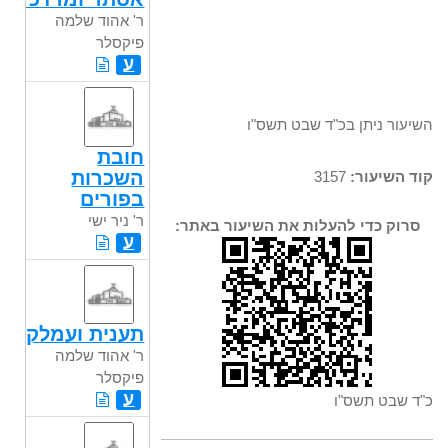
ר' אהוד שלמה
פיקסלר
ע
השיעור ניתן בכ"ד שבט תשס"ו
חובת
השכרות
קוד השיעור:
3157
בפורים
ר' ניר ישי
סרוק כדי להעלות את השיעור באתר:
ע
תענית ועמלק
ר' אהוד שלמה
פיקסלר
ע
כ"ד שבט תשס"ו