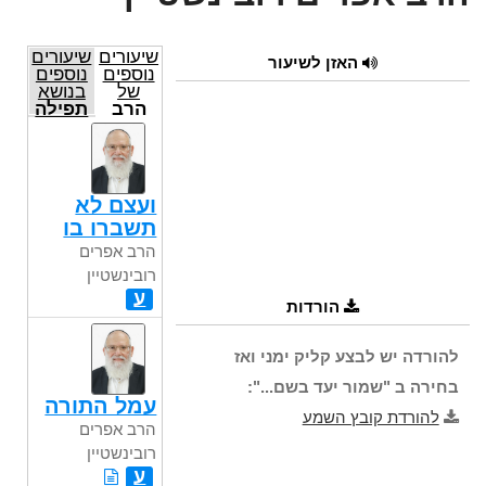
שיעורים
שיעורים
האזן לשיעור
נוספים
נוספים
של
בנושא
הרב
תפילה
אפרים
רובינשטיין
ועצם לא
תשברו בו
הרב אפרים
רובינשטיין
ע
הורדות
להורדה יש לבצע קליק ימני ואז
בחירה ב "שמור יעד בשם...":
עמל התורה
להורדת קובץ השמע
הרב אפרים
רובינשטיין
ע