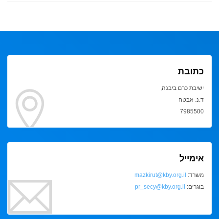
כתובת
ישיבת כרם ביבנה,
ד.נ. אבטח
7985500
אימייל
משרד:
mazkirut@kby.org.il
בוגרים:
pr_secy@kby.org.il