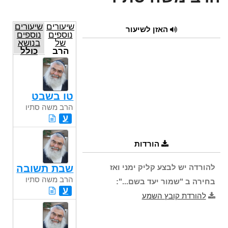
שיעורים
שיעורים
האזן לשיעור
נוספים
נוספים
של
בנושא
הרב
כולל
משה
סתיו
טו בשבט
הרב משה סתיו
ע
הורדות
להורדה יש לבצע קליק ימני ואז
שבת תשובה
הרב משה סתיו
בחירה ב "שמור יעד בשם...":
ע
להורדת קובץ השמע