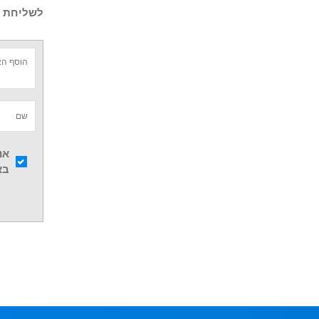
לשליחת ש
אנ
בא