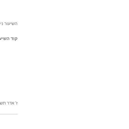
השיעור נית
קוד השיעו
ז' אדר תשס