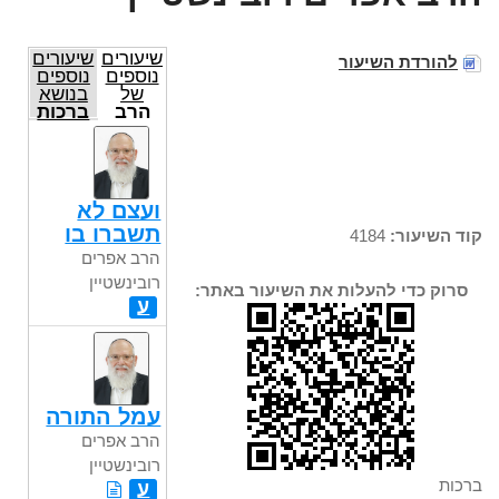
שיעורים
שיעורים
להורדת השיעור
נוספים
נוספים
של
בנושא
הרב
ברכות
אפרים
רובינשטיין
ועצם לא
תשברו בו
קוד השיעור:
4184
הרב אפרים
רובינשטיין
סרוק כדי להעלות את השיעור באתר:
ע
עמל התורה
הרב אפרים
רובינשטיין
ברכות
ע