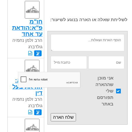
לשליחת שאלה או הארה בנוגע לשיעור:
חו"מ
פ"א:הודאת
עד אחד
הרב זלמן נחמיה
גולדברג
ע
אני מוכן
חו"מ פ"א:
שההארה
הודאת בעל
שלי
דין
תפורסם
הרב זלמן נחמיה
באתר
גולדברג
ע