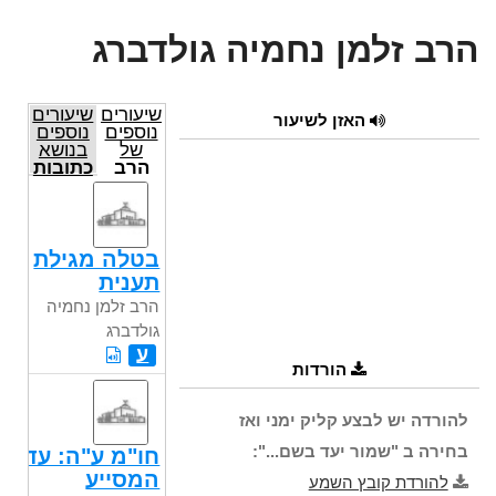
הרב זלמן נחמיה גולדברג
שיעורים
שיעורים
האזן לשיעור
נוספים
נוספים
של
בנושא
הרב
כתובות
זלמן
נחמיה
גולדברג
בטלה מגילת
תענית
הרב זלמן נחמיה
גולדברג
ע
הורדות
להורדה יש לבצע קליק ימני ואז
בחירה ב "שמור יעד בשם...":
חו"מ ע"ה: עד
המסייע
להורדת קובץ השמע