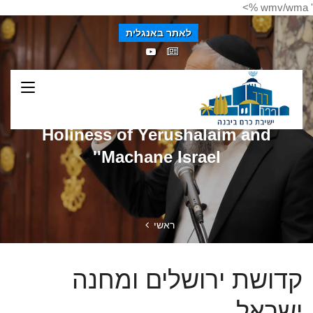
' wmv/wma %>
לאתר באנגלית
Holiness of Yerushalaim and
'Machane Israel'
ראשי
קדושת ירושלים ומחנה
ישראל