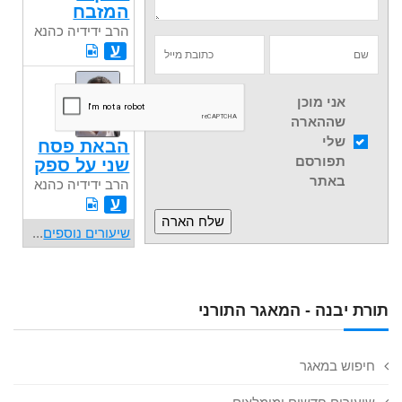
המזבח
הרב ידידיה כהנא
ע
אני מוכן
שההארה
שלי
הבאת פסח
תפורסם
שני על ספק
באתר
הרב ידידיה כהנא
ע
שיעורים נוספים
...
תורת יבנה - המאגר התורני
חיפוש במאגר