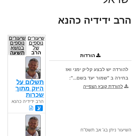
הרב ידידיה כהנא
שיעורים
שיעורים
נוספים
נוספים
של
בנושא
הרב
תשעה
הורדות
ידידיה
באב
כהנא
להורדה יש לבצע קליק ימני ואז
בחירה ב "שמור יעד בשם...":
תשלום על
להורדת קובץ הצפייה
היזק מתוך
שכרות
הרב ידידיה כהנא
ע
השיעור ניתן בג' אב תשס"ח