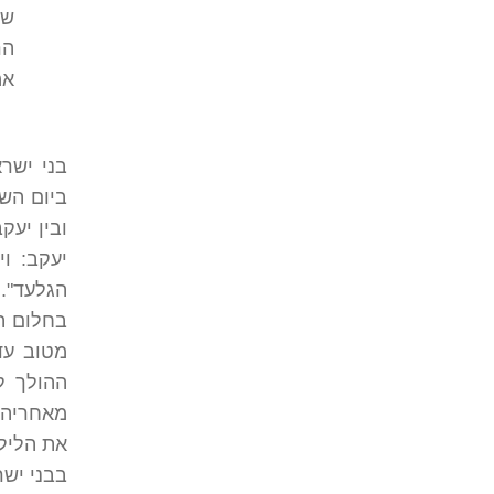
שק
הר
אמ
בני ישר
ביום השב
ובין יעק
יעקב: ו
הגלעד". 
בחלום הל
מטוב עד 
ההולך ל
מאחריהם:
את הלילה
בבני ישר