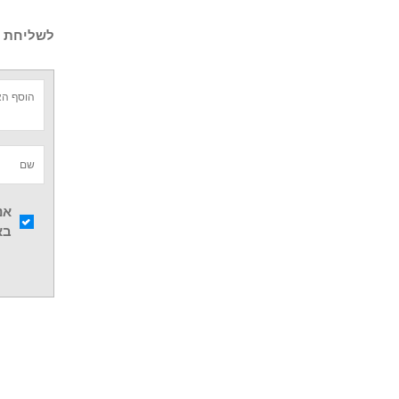
לשליחת ש
אנ
בא