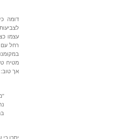
דומה כי
לצביעות
עצמו כצ
רחל עם ל
במקומנו
מטיח טע
אך טוב:
"מ
נח
בת
יתכן כי 