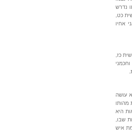
ו נדרש
ית כט,
י אחיו
ית כז,
וחכמני
.
א עושה
 מהותו
ות היא
ת שבו,
מת איש