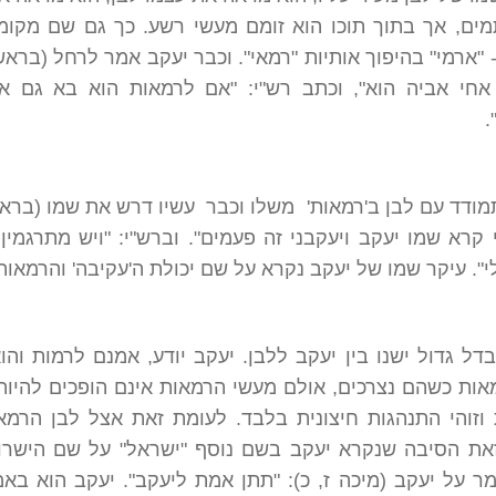
מים, אך בתוך תוכו הוא זומם מעשי רשע. כך גם שם מקומ
 "ארמי" בהיפוך אותיות "רמאי". וכבר יעקב אמר לרחל (בראש
י אחי אביה הוא", וכתב רש"י: "אם לרמאות הוא בא גם אנ
.
ודד עם לבן ב'רמאות' משלו וכבר עשיו דרש את שמו (בראש
י קרא שמו יעקב ויעקבני זה פעמים". וברש"י: "ויש מתרגמין 
". עיקר שמו של יעקב נקרא על שם יכולת ה'עקיבה' והרמאות
ל גדול ישנו בין יעקב ללבן. יעקב יודע, אמנם לרמות והו
אות כשהם נצרכים, אולם מעשי הרמאות אינם הופכים להיות
 וזוהי התנהגות חיצונית בלבד. לעומת זאת אצל לבן הרמא
זאת הסיבה שנקרא יעקב בשם נוסף "ישראל" על שם הישרו
ר על יעקב (מיכה ז, כ): "תתן אמת ליעקב". יעקב הוא בא