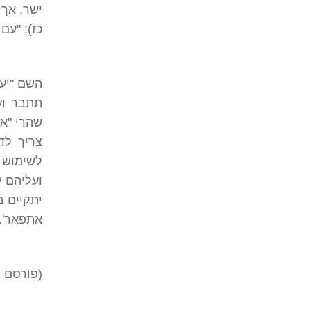
ישר, אך
כז): "עם
השם "יעק
תתבר וע
שהרי "אש
צריך לד
לשימוש 
ועליהם 
יתקיים ב
אתפאר'.
(פורסם 