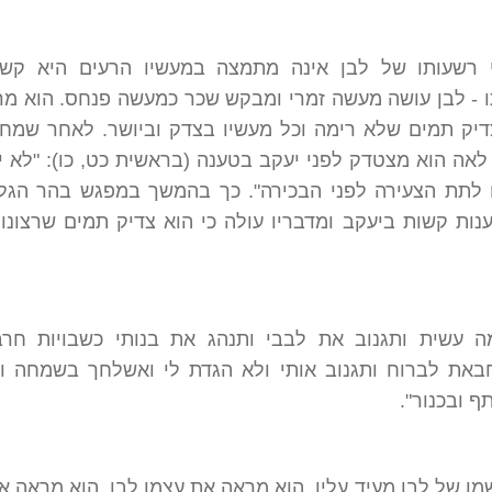
 רשעותו של לבן אינה מתמצה במעשיו הרעים היא קשו
ו - לבן עושה מעשה זמרי ומבקש שכר כמעשה פנחס. הוא מ
דיק תמים שלא רימה וכל מעשיו בצדק וביושר. לאחר שמח
אה הוא מצטדק לפני יעקב בטענה (בראשית כט, כו): "לא י
 לתת הצעירה לפני הבכירה". כך בהמשך במפגש בהר הגל
נות קשות ביעקב ומדבריו עולה כי הוא צדיק תמים שרצונו
ה עשית ותגנוב את לבבי ותנהג את בנותי כשבויות חר
באת לברוח ותגנוב אותי ולא הגדת לי ואשלחך בשמחה ו
ף ובכנור".
שמו של לבן מעיד עליו, הוא מראה את עצמו לבן, הוא מראה א