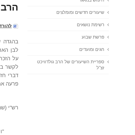
הרב 
שיעורים חדשים ומומלצים
רשימת נושאים
להורד
פרשת שבוע
בהגדה ש
חגים ומועדים
לבן האר
על הזכר
ספריית השיעורים של הרב גולדוויכט
לקשר בין
זצ"ל
דברי חז
פרעה אח
רש"י (שמ
"ו