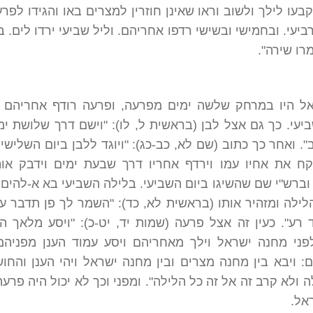
בעו לילך ולשוב וראו שאינן חוזרין למצרים באו והגידו לפרע
ביעי. ובחמישי ובשישי רדפו אחריהם. וליל שביעי ירדו לים. 
רו שירה".
אל היו במרחק שלשה ימים מפרעה, ופרעה רודף אחריהם 
יעי. כך גם אצל לבן (בראשית ל, לו): "וישם דרך שלושת ימי
ב". ואחר כך כתוב (שם לא, כב-כג): "ויוגד ללבן ביום השלישי
יקח את אחיו עמו וירדף אחריו דרך שבעת ימים וידבק או
וברש"י שם שהשיגו ביום השביעי. בלילה השביעי בא א-להים 
ילה ומזהיר אותו (בראשית לא, כד): "השמר לך פן תדבר ע
רע". כעין זה אצל פרעה (שמות יד, יט-כ): "ויסע מלאך ה
פני מחנה ישראל וילך מאחריהם ויסע עמוד הענן מפניהם
 ויבא בין מחנה מצרים ובין מחנה ישראל ויהי הענן והחוש
 ולא קרב זה אל זה כל הלילה". ומפני וכך לא יכול היה פרעה
אל.