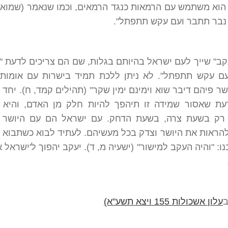
 הוא משתמש עם הרמאות כנגד הרמאים, וכמו שנאמר (שמואל
 נבר תתבר ועם עקש תתפתל".
ב" שייך לעם ישראל בהיותם בגלות, שם הם צריכים לדעת "
ם עקש תתפתל". לא ניתן ללכת תמיד בישרות עם אומות 
ר פיהם דיבר שוא וימינם ימין שקר" (תהילים קמד, ח). יחד 
עת שאסור שמידה זו תיהפך להיות חלק מן האדם, והיא 
רק בשעת צרה, בשעת הדחק. עם ישראל הם עם היושר ו
להראות את היושר וצדק בכל מעשיהם. לעתיד לבוא כשתבוא 
נו: "והיה העקב למישור" (ישעיה מ, ד). יעקב יהפוך ל'ישראל 
ב
עלון אשכולות 155 ויצא תשע"א)