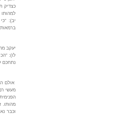
כצדיק ת
למהותו -
יב): "כ
ברמאות"
יעקב מתמ
לו): "הכ
נתחכם לי
אולם הבד
מעשי רמ
הפנימית
מהותו. 
וכבר נאמ