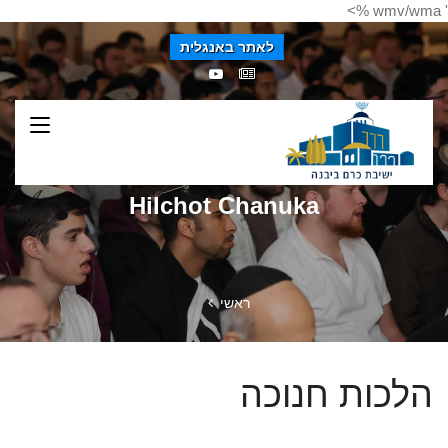
' wmv/wma %>
לאתר באנגלית
Hilchot Chanuka
ראשי
הלכות חנוכה