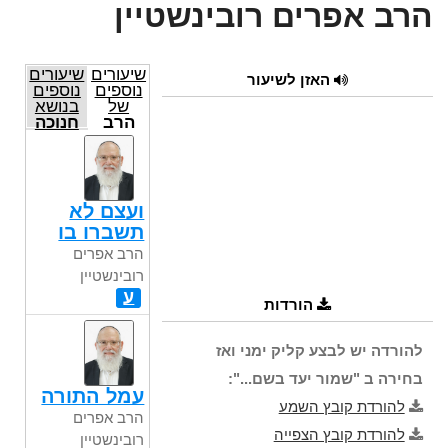
הרב אפרים רובינשטיין
שיעורים
שיעורים
האזן לשיעור
נוספים
נוספים
של
בנושא
הרב
חנוכה
אפרים
רובינשטיין
ועצם לא
תשברו בו
הרב אפרים
רובינשטיין
ע
הורדות
להורדה יש לבצע קליק ימני ואז
בחירה ב "שמור יעד בשם...":
עמל התורה
להורדת קובץ השמע
הרב אפרים
להורדת קובץ הצפייה
רובינשטיין