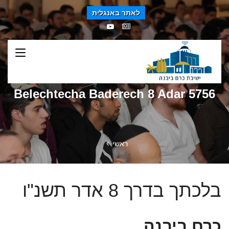
לאתר באנגלית
Belechtecha Baderech 8 Adar 5756
ראשי
בלכתך בדרך 8 אדר תשנ"ו
כרם ביבנה