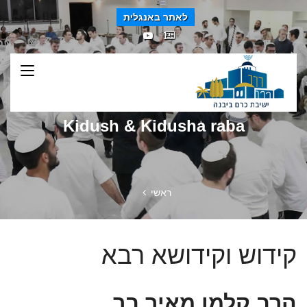
לאתר באנגלית
Kidush & Kidusha raba
ראשי
קידוש וקידושא רבא
הרב קלמן מאיר בר