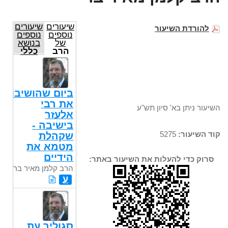
שיעורים
שיעורים
להורדת השיעור
נוספים
נוספים
של
בנושא
הרב
כללי
קלמן
מאיר
בר
ביום שהושיבו
את רבי
השיעור ניתן בא' סיון תש"ע
אלעזר
בישיבה -
קוד השיעור:
5275
שקהלת
מטמא את
הידיים
סרוק כדי להעלות את השיעור באתר:
הרב קלמן מאיר בר
ע
סגוליך עת