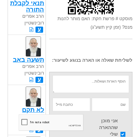
תנאי לקבלת
התורה
הרב אפרים
מוסקט # פרשת חקת: האם מותר להנות
רובינשטיין
מנס? (זמן קיץ תשע"ג)
ע
תשעה באב
לשליחת שאלה או הארה בנוגע לשיעור:
הרב אפרים
רובינשטיין
ע
לא תקם
הרב אפרים
אני מוכן
רובינשטיין
שההארה
ע
שלי