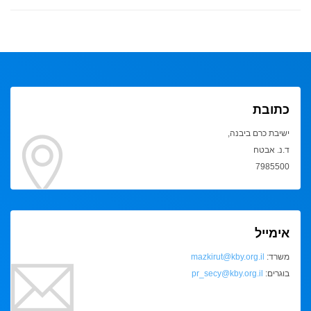
כתובת
ישיבת כרם ביבנה,
ד.נ. אבטח
7985500
אימייל
משרד:
mazkirut@kby.org.il
בוגרים:
pr_secy@kby.org.il