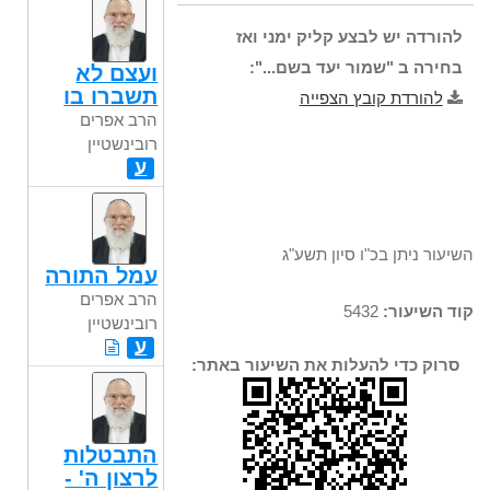
רובינשטיין
להורדה יש לבצע קליק ימני ואז
בחירה ב "שמור יעד בשם...":
ועצם לא
תשברו בו
להורדת קובץ הצפייה
הרב אפרים
רובינשטיין
ע
השיעור ניתן בכ"ו סיון תשע"ג
עמל התורה
הרב אפרים
קוד השיעור:
5432
רובינשטיין
ע
סרוק כדי להעלות את השיעור באתר:
התבטלות
לרצון ה' -