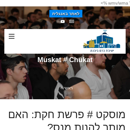
' wmv/wma %>
לאתר באנגלית
Muskat # Chukat
ראשי
מוסקט # פרשת חקת: האם
מותר להנות מנס?