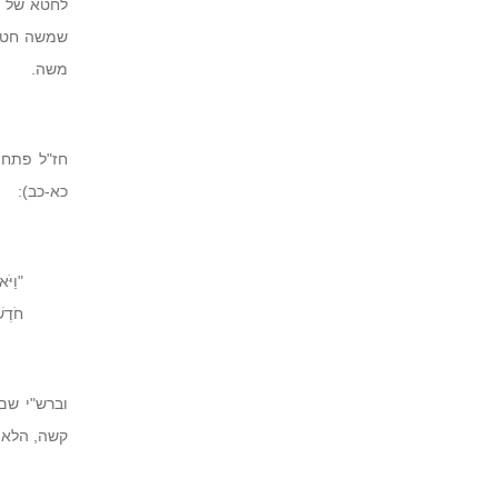
לחטא של מ
שמשה חטא 
משה.
חז"ל פתחו
כא-כב):
"וַיֹּ
חֹדֶש
וברש"י שם
קשה, הלא 