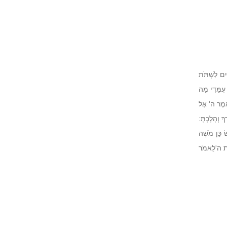
ַיִם לִשְׁתֹּת
 עִמָּדִי מַה
ֹאמֶר
ה'
אֶל
ָ וְהָלָכְתָּ:
שׂ כֵּן מֹשֶׁה
ֶת
ה'
לֵאמֹר