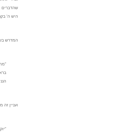
שהדברים ק
היש ה' בקר
המדרש בשמ
"מה
בראש
הנני
ועניין זה 
"יוק