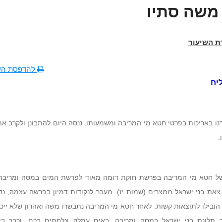
משה סתיו
ת השיעור
להדפסת הש
ליח
נו באריכות בפרטי חטא מי המריבה ומשמעותו. ננסה היום להתבונן ולקרב א
.
ל חטא מי המריבה בפרשת חוקת דומה מאוד לפרשת המים במסה ומריבה
צאת בני ישראל ממצרים (שמות יז). מעבר לנקודות דמיון בפרשה עצמה, נ
הובילו לתוצאות קשות. לאחר חטא מי המריבה נתבשרו משה ואהרון שלא ייכנ
 תלונת בני ישראל במסה ומריבה, באים עמלק ונלחמים בכם, וכבר ביא