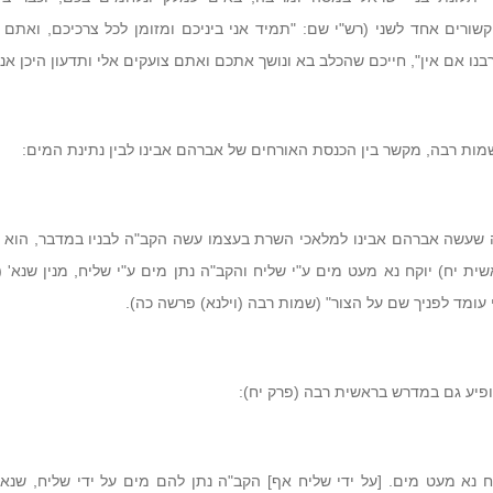
שורים אחד לשני (רש"י שם: "תמיד אני ביניכם ומזומן לכל צרכיכם, ואתם 
בנו אם אין", חייכם שהכלב בא ונושך אתכם ואתם צועקים אלי ותדעון היכן אני"
ות רבה, מקשר בין הכנסת האורחים של אברהם אבינו לבין נתינת המים:
 שעשה אברהם אבינו למלאכי השרת בעצמו עשה הקב"ה לבניו במדבר, הוא 
ית יח) יוקח נא מעט מים ע"י שליח והקב"ה נתן מים ע"י שליח, מנין שנא' (
 עומד לפניך שם על הצור" (שמות רבה (וילנא) פרשה כה).
מופיע גם במדרש בראשית רבה (פרק יח):
ח נא מעט מים. [על ידי שליח אף] הקב"ה נתן להם מים על ידי שליח, שנא