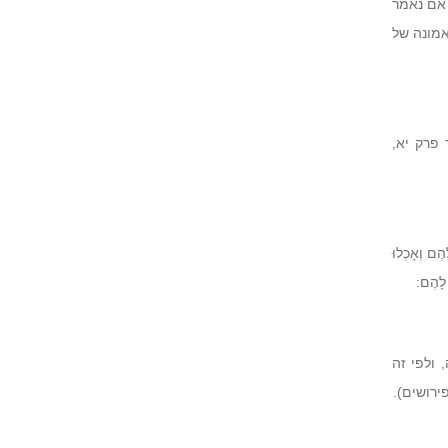
 אם נאמר
אמונה של
פרק יא,
הֶם וְאָכְלוּ
 לָהֶם:
ולפי זה
ירושים).