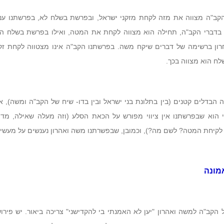
קב"ה מצווה את מזה לקחת מזקני ישראל, ובפרשת בשלח לא, בפרשתנו עני
 בדברי הקב"ה, תחילה הוא מצווה לקחת את המטה, ואילו בפרשת בשלח ה
ון ברשימה של דברים שיקח משה. בפרשתנו הקב"ה אינו מצטווה לקחת זקני
ח הוא מצווה בכך.
 הבדלים קטנים (בין בתלונת בני ישראל ובין בדו- שיח של הקב"ה ומשה), 
הוא שבפרשתנו אין ציווי מפורש על הכאת הסלע (וזה מעלה שאילה, מדו
לקיחת המטה? לשם מה?), וכמובן, שבפשרתנו משה ואהרון נענשים על מעשי
מונה
הקב"ה למשה ואהרון "יען לא האמנתי בי להקדישני" צריכה ביאור. יש פירו