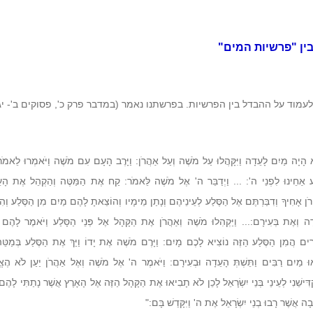
ין "פרשיות המים"
עמוד על ההבדל בין הפרשיות. בפרשתנו נאמר (במדבר פרק כ', פסוקים ב'- יג'
 הָיָה מַיִם לָעֵדָה וַיִּקָּהֲלוּ עַל מֹשֶׁה וְעַל אַהֲרֹן: וַיָּרֶב הָעָם עִם מֹשֶׁה וַיֹּאמְרוּ לֵאמֹר וְ
וַע אַחֵינוּ לִפְנֵי ה': ... וַיְדַבֵּר ה' אֶל מֹשֶׁה לֵּאמֹר: קַח אֶת הַמַּטֶּה וְהַקְהֵל אֶת הָ
ֲרֹן אָחִיךָ וְדִבַּרְתֶּם אֶל הַסֶּלַע לְעֵינֵיהֶם וְנָתַן מֵימָיו וְהוֹצֵאתָ לָהֶם מַיִם מִן הַסֶּלַע וְה
ָה וְאֶת בְּעִירָם:... וַיַּקְהִלוּ מֹשֶׁה וְאַהֲרֹן אֶת הַקָּהָל אֶל פְּנֵי הַסָּלַע וַיֹּאמֶר לָהֶם 
רִים הֲמִן הַסֶּלַע הַזֶּה נוֹצִיא לָכֶם מָיִם: וַיָּרֶם מֹשֶׁה אֶת יָדוֹ וַיַּךְ אֶת הַסֶּלַע בְּמַטֵּה
ְאוּ מַיִם רַבִּים וַתֵּשְׁתְּ הָעֵדָה וּבְעִירָם:
וַיֹּאמֶר
ה'
אֶל מֹשֶׁה וְאֶל אַהֲרֹן יַעַן לֹא הֶאֱמ
דִּישֵׁנִי לְעֵינֵי בְּנֵי יִשְׂרָאֵל לָכֵן לֹא תָבִיאוּ אֶת הַקָּהָל הַזֶּה אֶל הָאָרֶץ אֲשֶׁר נָתַתִּי לָהֶ
בָה אֲשֶׁר רָבוּ בְנֵי יִשְׂרָאֵל אֶת
ה'
וַיִּקָּדֵשׁ בָּם:"