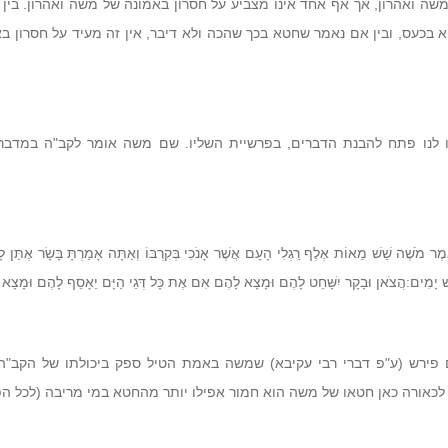
שה ואהרון, אך אף אחד אינו מצביע על חסרון באמונה של משה ואהרון. בין
בכעס, ובין אם נאמר שחטא בכך שהכה ולא דיבר, אין זה מעיד על חסרון ב
 לנו פתח להבנת הדברים, בפרשיית השליו. שם משה אומר לקב"ה במדבר 
אמֶר מֹשֶׁה שֵׁשׁ מֵאוֹת אֶלֶף רַגְלִי הָעָם אֲשֶׁר אָנֹכִי בְּקִרְבּוֹ וְאַתָּה אָמַרְתָּ בָּשָׂר אֶתֵּן לָ
ׁ יָמִים:הֲצֹאן וּבָקָר יִשָּׁחֵט לָהֶם וּמָצָא לָהֶם אִם אֶת כָּל דְּגֵי הַיָּם יֵאָסֵף לָהֶם וּמָצָא
 פירש (ע"פ דברי רבי עקיבא) שמשה באמת הטיל ספק ביכולתו של הקב"ה, 
לכאורה כאן חטאו של משה הוא חמור אפילו יותר מהחטא במי מריבה (לכל הפ