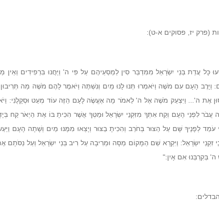
 (פרק יז, פסוקים א-ט):
סְעוּ כָּל עֲדַת בְּנֵי יִשְׂרָאֵל מִמִּדְבַּר סִין לְמַסְעֵיהֶם עַל פִּי
ה'
וַיַּחֲנוּ בִּרְפִידִים וְאֵין מ
 וַיָּרֶב הָעָם עִם מֹשֶׁה וַיֹּאמְרוּ תְּנוּ לָנוּ מַיִם וְנִשְׁתֶּה וַיֹּאמֶר לָהֶם מֹשֶׁה מַה תְּרִיבוּן
סּוּן אֶת
ה'
... וַיִּצְעַק מֹשֶׁה אֶל
ה'
לֵאמֹר מָה אֶעֱשֶׂה לָעָם הַזֶּה עוֹד מְעַט וּסְקָלֻנִי: וַיּ
 עֲבֹר לִפְנֵי הָעָם וְקַח אִתְּךָ מִזִּקְנֵי יִשְׂרָאֵל וּמַטְּךָ אֲשֶׁר הִכִּיתָ בּוֹ אֶת הַיְאֹר קַח בְּיָדְך
י עֹמֵד לְפָנֶיךָ שָּׁם עַל הַצּוּר בְּחֹרֵב וְהִכִּיתָ בַצּוּר וְיָצְאוּ מִמֶּנּוּ מַיִם וְשָׁתָה הָעָם וַיַּעַ
ֵי זִקְנֵי יִשְׂרָאֵל: וַיִּקְרָא שֵׁם הַמָּקוֹם מַסָּה וּמְרִיבָה עַל רִיב בְּנֵי יִשְׂרָאֵל וְעַל נַסֹּתָם א
ׁ
ה'
בְּקִרְבֵּנוּ אִם אָיִן:"
הבדלים: