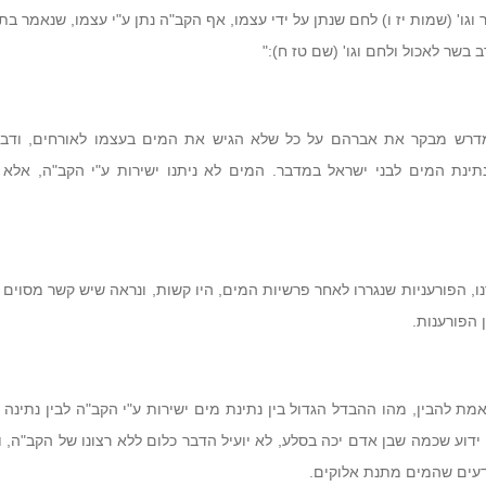
 וגו' (שמות יז ו) לחם שנתן על ידי עצמו, אף הקב"ה נתן ע"י עצמו, שנאמר בת
 בשר לאכול ולחם וגו' (שם טז ח):"
רש מבקר את אברהם על כל שלא הגיש את המים בעצמו לאורחים, ודבר
נתינת המים לבני ישראל במדבר. המים לא ניתנו ישירות ע"י הקב"ה, אלא
ו, הפורעניות שנגררו לאחר פרשיות המים, היו קשות, ונראה שיש קשר מסוים ב
 הפורענות.
מת להבין, מהו ההבדל הגדול בין נתינת מים ישירות ע"י הקב"ה לבין נתינה ע
דוע שכמה שבן אדם יכה בסלע, לא יועיל הדבר כלום ללא רצונו של הקב"ה, ו
ודעים שהמים מתנת אלוקים.