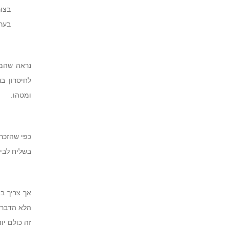
בצור
בערב
נראה שהמד
לחיסרון ב
ומטהו.
כפי שהזכרנ
בשליח לבין
אך צריך בא
הלא הדבר י
זה כולם י