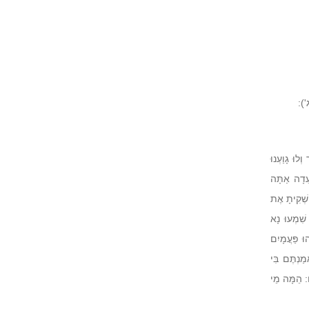
):
לוּ גָוַעְנוּ
עֵדָה אַתָּה
ִשְׁקִיתָ אֶת
שִׁמְעוּ נָא
וּ פַּעֲמָיִם
ַנְתֶּם בִּי
ם: הֵמָּה מֵי