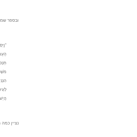
ובספר שמות
"ןַיִּ
הָעָם:
תְּנַ
מֹשֶׁה
הִנְנִ
לְעֵינ
הֲיֵש
נציין כמה 