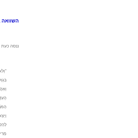
השוואה ב
ננסה כעת ל
"וְלֹא
בִּגְ
וְאַה
הָעֵד
הַמֹּ
וַיֵּצ
לְהַקְ
מְרִי