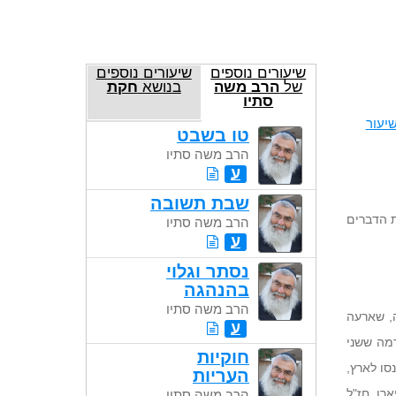
שיעורים נוספים
שיעורים נוספים
של
הרב משה
בנושא
חקת
סתיו
יעור
טו בשבט
הרב משה סתיו
ע
שבת תשובה
ת הדברים
הרב משה סתיו
ע
נסתר וגלוי
בהנהגה
הרב משה סתיו
, שארעה
ע
דמה ששני
חוקיות
סו לארץ,
העריות
רו חז"ל
הרב משה סתיו