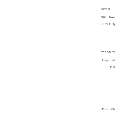
ין המטה
מטה הוא
ם ואילו
אך ההבדל
ע הקב"ה
הם.
שים רבים