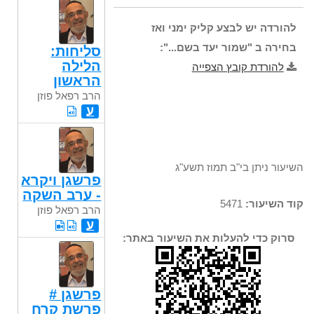
רפאל
פוזן
להורדה יש לבצע קליק ימני ואז
בחירה ב "שמור יעד בשם...":
סליחות:
הלילה
להורדת קובץ הצפייה
הראשון
הרב רפאל פוזן
ע
השיעור ניתן בי"ב תמוז תשע"ג
פרשגן ויקרא
- ערב השקה
קוד השיעור:
5471
הרב רפאל פוזן
ע
סרוק כדי להעלות את השיעור באתר:
פרשגן #
פרשת קרח