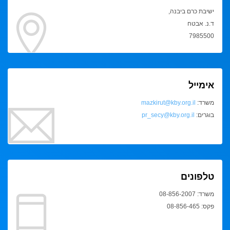
ישיבת כרם ביבנה,
ד.נ. אבטח
7985500
אימייל
משרד:
mazkirut@kby.org.il
בוגרים:
pr_secy@kby.org.il
טלפונים
משרד: 08-856-2007
פקס: 08-856-465