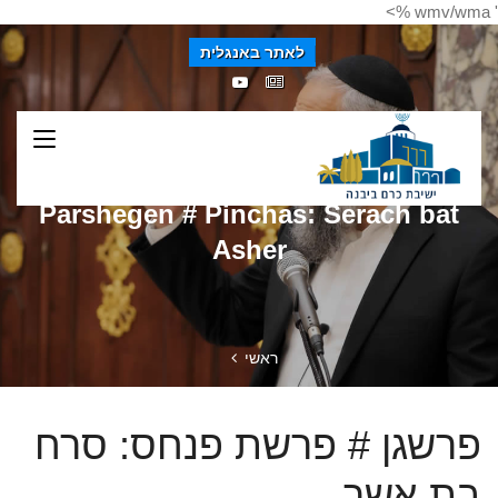
' wmv/wma %>
לאתר באנגלית
Parshegen # Pinchas: Serach bat
Asher
ראשי
פרשגן # פרשת פנחס: סרח
בת אשר